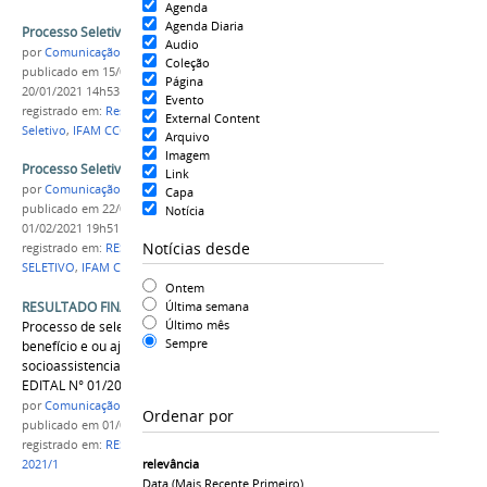
Agenda
Agenda Diaria
Processo Seletivo 2021/1 - Resultado Preliminar
Audio
por
Comunicação COARI
Coleção
publicado
em 15/01/2021
—
última modificação
em
Página
20/01/2021 14h53
Evento
registrado em:
Resultado Preliminar
,
Processo
External Content
Seletivo
,
IFAM CCO
,
2021/1
Arquivo
Imagem
Processo Seletivo 2021/1 - Resultado Final
Link
por
Comunicação COARI
Capa
publicado
em 22/01/2021
—
última modificação
em
Notícia
01/02/2021 19h51
Notícias desde
registrado em:
RESULTADO FINAL
,
PROCESSO
SELETIVO
,
IFAM CCO
,
2021/1
Ontem
RESULTADO FINAL 1ª CHAMADA
Última semana
Último mês
Processo de seleção para a concessão de
Sempre
benefício e ou ajuda de custo do programa
socioassistencial estudantil ano letivo de 2021 -
EDITAL N° 01/2021/IFAM Campus Coari
por
Comunicação COARI
Ordenar por
publicado
em 01/07/2021
registrado em:
RESULTADO FINAL
,
PAES
,
IFAM CCO
,
relevância
2021/1
Data (mais Recente Primeiro)