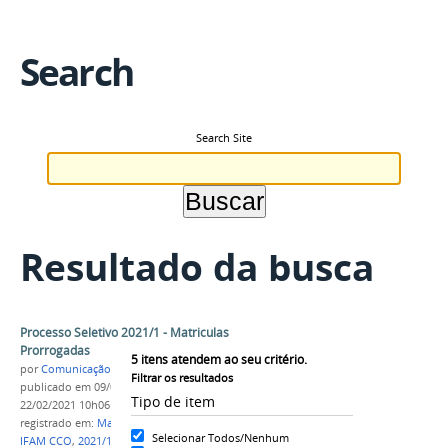
Search
Search Site
Resultado da busca
Processo Seletivo 2021/1 - Matriculas
Prorrogadas
5
itens atendem ao seu critério.
por
Comunicação COARI
Filtrar os resultados
publicado
em 09/02/2021
—
última modificação
em
Tipo de item
22/02/2021 10h06
registrado em:
Matrícula
,
PROCESSO SELETIVO
,
Selecionar Todos/Nenhum
IFAM CCO
,
2021/1