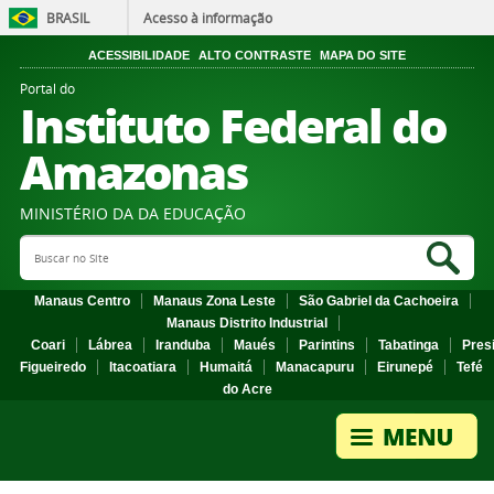
BRASIL
Acesso à informação
ACESSIBILIDADE
ALTO CONTRASTE
MAPA DO SITE
Portal do
Instituto Federal do
Amazonas
MINISTÉRIO DA DA EDUCAÇÃO
Search Site
Sea
Manaus Centro
Manaus Zona Leste
São Gabriel da Cachoeira
Manaus Distrito Industrial
Coari
Lábrea
Iranduba
Maués
Parintins
Tabatinga
Pres
Figueiredo
Itacoatiara
Humaitá
Manacapuru
Eirunepé
Tefé
do Acre