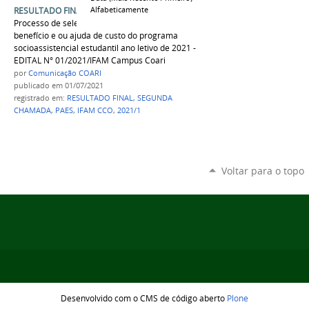
Alfabeticamente
RESULTADO FINAL 2ª CHAMADA
Processo de seleção para a concessão de
benefício e ou ajuda de custo do programa
socioassistencial estudantil ano letivo de 2021 -
EDITAL N° 01/2021/IFAM Campus Coari
por
Comunicação COARI
publicado
em 01/07/2021
registrado em:
RESULTADO FINAL
,
SEGUNDA
CHAMADA
,
PAES
,
IFAM CCO
,
2021/1
Voltar para o topo
Desenvolvido com o CMS de código aberto
Plone