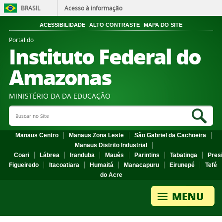
BRASIL
Acesso à informação
ACESSIBILIDADE
ALTO CONTRASTE
MAPA DO SITE
Portal do
Instituto Federal do
Amazonas
MINISTÉRIO DA DA EDUCAÇÃO
Search Site
Sea
Manaus Centro
Manaus Zona Leste
São Gabriel da Cachoeira
Manaus Distrito Industrial
Coari
Lábrea
Iranduba
Maués
Parintins
Tabatinga
Pres
Figueiredo
Itacoatiara
Humaitá
Manacapuru
Eirunepé
Tefé
do Acre