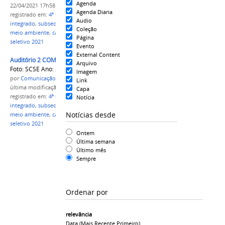
Agenda
22/04/2021 17h58
Agenda Diaria
registrado em:
4ª CHAMADA
,
cursos técnicos
,
Audio
integrado
,
subsequente
,
administração
,
informática
,
Coleção
meio ambiente
,
campus Parintins
,
IFAM
,
processo
Página
seletivo 2021
Evento
External Content
Auditório 2 COMPAC.jpg
Arquivo
Foto: SCSE Ano: 2019
Imagem
por
Comunicação CPR
Link
última modificação
em 22/04/2021 17h23
Capa
registrado em:
4ª CHAMADA
,
cursos técnicos
,
Notícia
integrado
,
subsequente
,
administração
,
informática
,
Notícias desde
meio ambiente
,
campus Parintins
,
IFAM
,
processo
seletivo 2021
Ontem
Última semana
Último mês
Sempre
Ordenar por
relevância
Data (mais Recente Primeiro)