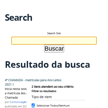
Search
Search Site
Resultado da busca
4ª CHAMADA - matrículas para Ano Letivo
2021.1
2
itens atendem ao seu critério.
Inicia nesta sexta-feira, dia 23 de abril de 2021,
Filtrar os resultados
a matrícula dos alunos convocados na 4ª
Tipo de item
Chamada.
por
Comunicação CPR
Selecionar Todos/Nenhum
publicado
em 22/04/2021
—
última modificação
em