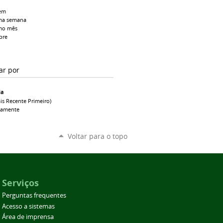
em
ma semana
mo mês
pre
ar por
ia
is Recente Primeiro)
camente
Voltar para o topo
Serviços
Perguntas frequentes
Acesso a sistemas
Área de imprensa