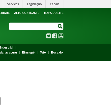
Serviços
Legislação
Canais
LIDADE
ALTO CONTRASTE
MAPA DO SITE
Search Site
Search Site
Twitter
Facebook
YouTube
Industrial
Manacapuru
Eirunepé
Tefé
Boca do