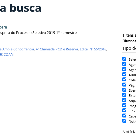
a busca
pera
espera do Processo Seletivo 2019 1º semestre
1
itens 
Filtrar o
Tipo d
a Ampla Concorrência
,
4º Chamada PCD e Reserva
,
Edital Nº 55/2018
,
S COARI
Sele
Age
Agen
Aud
Cole
Pági
Even
Exte
Arqu
Ima
Link
Cap
Notí
Notíci