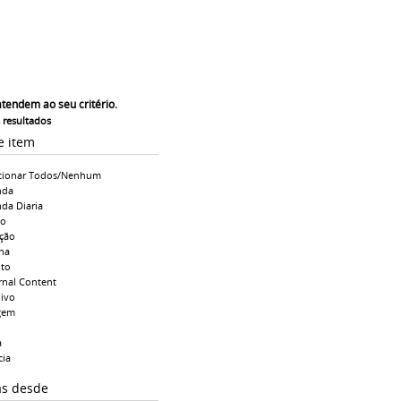
atendem ao seu critério.
s resultados
e item
cionar Todos/Nenhum
nda
da Diaria
io
ção
na
to
rnal Content
ivo
gem
a
cia
as desde