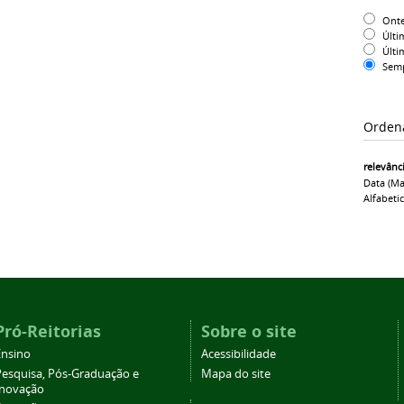
Ont
Últi
Últi
Sem
Orden
relevânc
Data (ma
Alfabeti
Pró-Reitorias
Sobre o site
Ensino
Acessibilidade
Pesquisa, Pós-Graduação e
Mapa do site
Inovação