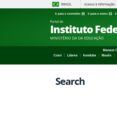
BRASIL
Acesso à informação
Ir para o conteúdo
1
Ir para o menu
2
I
Portal do
Instituto Fed
MINISTÉRIO DA DA EDUCAÇÃO
Manaus C
Coari
Lábrea
Iranduba
Maués
Search