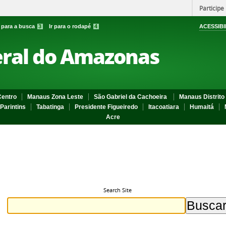
Participe
r para a busca
3
Ir para o rodapé
4
ACESSIBI
eral do Amazonas
entro
Manaus Zona Leste
São Gabriel da Cachoeira
Manaus Distrito 
Parintins
Tabatinga
Presidente Figueiredo
Itacoatiara
Humaitá
Acre
Search Site