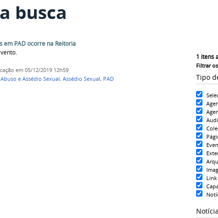
a busca
s em PAD ocorre na Reitoria
vento.
1
itens 
Filtrar o
icação
em 05/12/2019 12h59
Tipo d
buso e Assédio Sexual
,
Assédio Sexual
,
PAD
Sele
Age
Agen
Aud
Cole
Pági
Even
Exte
Arqu
Ima
Link
Cap
Notí
Notíci