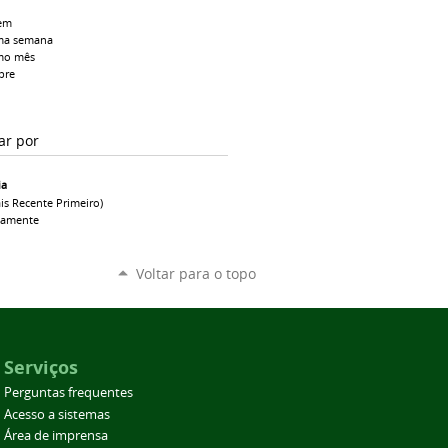
em
ma semana
mo mês
pre
ar por
ia
is Recente Primeiro)
camente
Voltar para o topo
Serviços
Perguntas frequentes
Acesso a sistemas
Área de imprensa