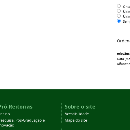
Ont
Últi
Últi
Sem
Orden
relevânc
Data (ma
Alfabeti
Pró-Reitorias
Sobre o site
Ensino
Acessibilidade
Pesquisa, Pós-Graduação e
Mapa do site
Inovação