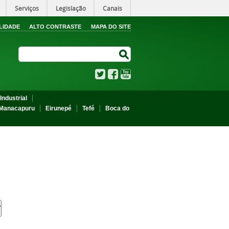
Serviços
Legislação
Canais
LIDADE
ALTO CONTRASTE
MAPA DO SITE
Search Site
Search Site
Twitter
Facebook
YouTube
Industrial
Manacapuru
Eirunepé
Tefé
Boca do