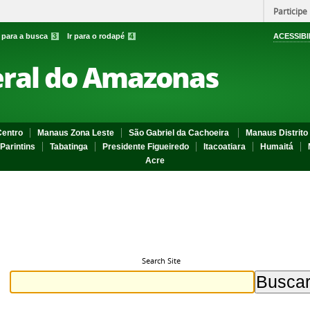
Participe
r para a busca
3
Ir para o rodapé
4
ACESSIBI
eral do Amazonas
entro
Manaus Zona Leste
São Gabriel da Cachoeira
Manaus Distrito 
Parintins
Tabatinga
Presidente Figueiredo
Itacoatiara
Humaitá
Acre
Search Site