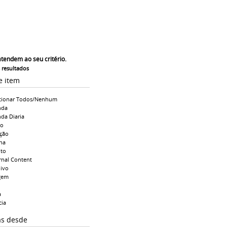
atendem ao seu critério.
s resultados
e item
cionar Todos/Nenhum
nda
da Diaria
io
ção
na
to
rnal Content
ivo
gem
a
cia
as desde