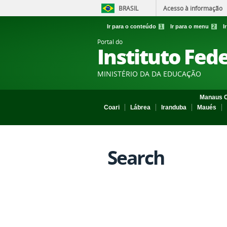
BRASIL
Acesso à informação
Ir para o conteúdo
1
Ir para o menu
2
I
Portal do
Instituto Fed
MINISTÉRIO DA DA EDUCAÇÃO
Manaus C
Coari
Lábrea
Iranduba
Maués
Search