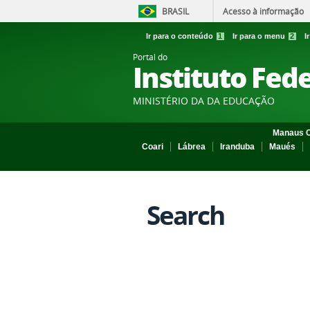
BRASIL
Acesso à informação
Ir para o conteúdo
1
Ir para o menu
2
I
Portal do
Instituto Fed
MINISTÉRIO DA DA EDUCAÇÃO
Manaus C
Coari
Lábrea
Iranduba
Maués
Search