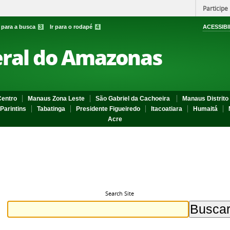
Participe
r para a busca
3
Ir para o rodapé
4
ACESSIBI
eral do Amazonas
entro
Manaus Zona Leste
São Gabriel da Cachoeira
Manaus Distrito 
Parintins
Tabatinga
Presidente Figueiredo
Itacoatiara
Humaitá
Acre
Search Site