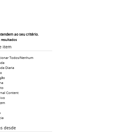
atendem ao seu critério.
s resultados
e item
cionar Todos/Nenhum
nda
da Diaria
io
ção
na
to
rnal Content
ivo
gem
a
cia
as desde