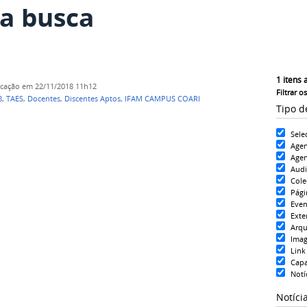
a busca
1
itens 
icação
em 22/11/2018 11h12
Filtrar o
8
,
TAES
,
Docentes
,
Discentes Aptos
,
IFAM CAMPUS COARI
Tipo d
Sele
Age
Agen
Aud
Cole
Pági
Even
Exte
Arqu
Ima
Link
Cap
Notí
Notíci