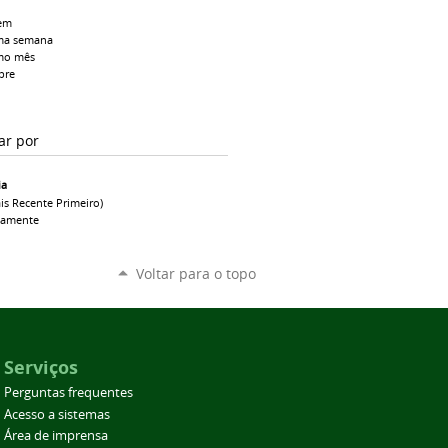
em
ma semana
mo mês
pre
ar por
ia
is Recente Primeiro)
camente
Voltar para o topo
Serviços
Perguntas frequentes
Acesso a sistemas
Área de imprensa