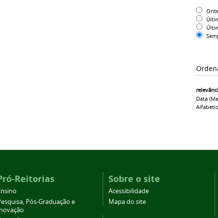
Ont
Últi
Últi
Sem
Orden
relevânc
Data (ma
Alfabeti
Pró-Reitorias
Sobre o site
Ensino
Acessibilidade
Pesquisa, Pós-Graduação e
Mapa do site
Inovação