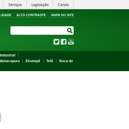
Serviços
Legislação
Canais
LIDADE
ALTO CONTRASTE
MAPA DO SITE
Search Site
Search Site
Twitter
Facebook
YouTube
Industrial
Manacapuru
Eirunepé
Tefé
Boca do