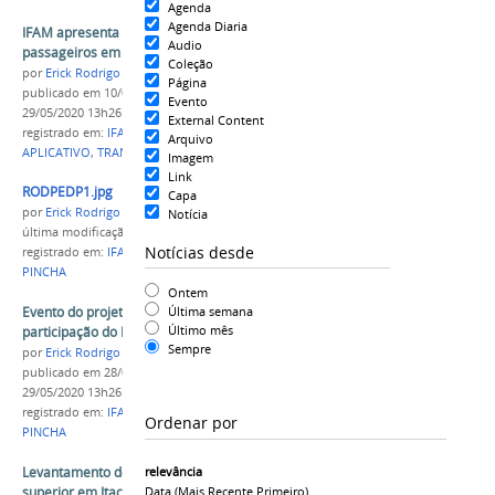
Agenda
Agenda Diaria
IFAM apresenta aplicativo para transporte de
Audio
passageiros em Itacoatiara
Coleção
por
Erick Rodrigo Santos Almeida
Página
publicado
em 10/04/2018
—
última modificação
em
Evento
29/05/2020 13h26
External Content
registrado em:
IFAM
,
CAMPUS ITACOATIARA
,
Arquivo
APLICATIVO
,
TRANSPORTE
Imagem
Link
RODPEDP1.jpg
Capa
por
Erick Rodrigo Santos Almeida
Notícia
última modificação
em 29/05/2020 13h26
Notícias desde
registrado em:
IFAM
,
CAMPUS ITACOATIARA
,
PE-DE-
PINCHA
Ontem
Evento do projeto "Pé-de-Pincha" tem
Última semana
Último mês
participação do IFAM Campus Itacoatiara
Sempre
por
Erick Rodrigo Santos Almeida
publicado
em 28/03/2018
—
última modificação
em
29/05/2020 13h26
registrado em:
IFAM
,
CAMPUS ITACOATIARA
,
PE-DE-
Ordenar por
PINCHA
Levantamento de demanda para cursos de nível
relevância
superior em Itacoatiara
Data (mais Recente Primeiro)