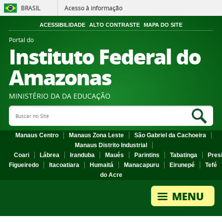
BRASIL
Acesso à informação
ACESSIBILIDADE
ALTO CONTRASTE
MAPA DO SITE
Portal do
Instituto Federal do
Amazonas
MINISTÉRIO DA DA EDUCAÇÃO
Search Site
Sea
Manaus Centro
Manaus Zona Leste
São Gabriel da Cachoeira
Manaus Distrito Industrial
Coari
Lábrea
Iranduba
Maués
Parintins
Tabatinga
Pres
Figueiredo
Itacoatiara
Humaitá
Manacapuru
Eirunepé
Tefé
do Acre