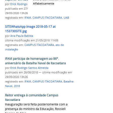
Alfabeticamente
por
Erick Rodrigo Santos Almeida
publicado
em 27/03/2018
—
última modificação
em
29/05/2020 13h26
registrado em:
IFAM
,
CAMPUS ITACOATIARA
,
UAB
SITEWhatsApp Image 2018-05-17 at
153730SITE.jpg
por
Ana Paula Batista
última modificação
em 21/05/2018 11h06
registrado em:
CAMPUS ITACOATIARA
,
ato de
instalação
IFAM participa de homenagem ao 86º.
aniversário da Batalha Naval de Itacoatiara
por
Erick Rodrigo Santos Almeida
publicado
em 26/08/2018
—
última modificação
em
29/05/2020 13h26
registrado em:
IFAM
,
CAMPUS ITACOATIARA
,
Batalha
Naval
,
2018
Reitor entrega à comunidade Campus
Itacoatiara
Inauguração será feita posteriomente com a
presença do ministro da Educação, Rossieli