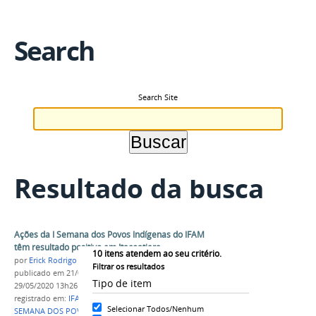
Search
Search Site
Resultado da busca
Ações da I Semana dos Povos Indígenas do IFAM
têm resultado positivo em Itacoatiara
10
itens atendem ao seu critério.
por
Erick Rodrigo Santos Almeida
Filtrar os resultados
publicado
em 21/04/2018
—
última modificação
em
Tipo de item
29/05/2020 13h26
registrado em:
IFAM
,
CAMPUS ITACOATIARA
,
I
Selecionar Todos/Nenhum
SEMANA DOS POVOS INDIGENAS