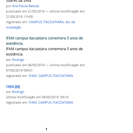
Soares da Silva
por
Ana Paula Batista
publicado
em 21/05/2018
—
última modificação
em
21/05/2018 11h09
registrado em:
CAMPUS ITACOATIARA
,
ato de
instalação
IFAM campus Itacoatiara comemora 5 anos de
existência.
IFAM campus Itacoatiara comemora 5 anos de
existência.
por
Rodirgo
publicado
em 06/05/2019
—
última modificação
em
07/05/2019 09h01
registrado em:
IFAM
,
CAMPUS ITACOATIARA
capa.jpg
por
Rodirgo
última modificação
em 06/05/2019 16h10
registrado em:
IFAM
,
CAMPUS ITACOATIARA
1