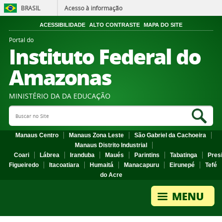
BRASIL
Acesso à informação
ACESSIBILIDADE
ALTO CONTRASTE
MAPA DO SITE
Portal do
Instituto Federal do
Amazonas
MINISTÉRIO DA DA EDUCAÇÃO
Search Site
Sea
Manaus Centro
Manaus Zona Leste
São Gabriel da Cachoeira
Manaus Distrito Industrial
Coari
Lábrea
Iranduba
Maués
Parintins
Tabatinga
Pres
Figueiredo
Itacoatiara
Humaitá
Manacapuru
Eirunepé
Tefé
do Acre