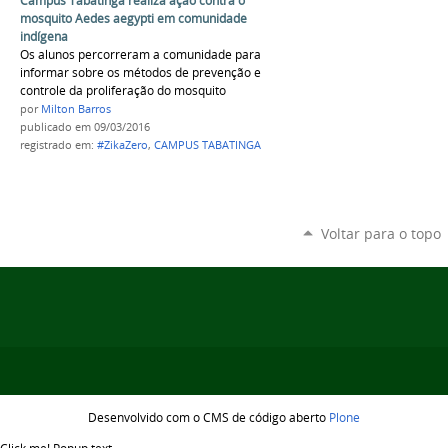
Campus Tabatinga realiza ação contra o
mosquito Aedes aegypti em comunidade
indígena
Os alunos percorreram a comunidade para
informar sobre os métodos de prevenção e
controle da proliferação do mosquito
por
Milton Barros
publicado
em 09/03/2016
registrado em:
#ZikaZero
,
CAMPUS TABATINGA
Voltar para o topo
Desenvolvido com o CMS de código aberto
Plone