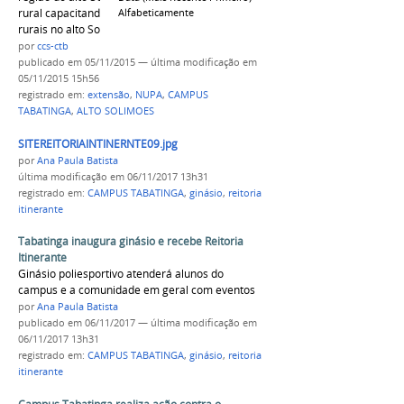
rural capacitando pescadores e produtores
Alfabeticamente
rurais no alto Solimões.
por
ccs-ctb
publicado
em 05/11/2015
—
última modificação
em
05/11/2015 15h56
registrado em:
extensão
,
NUPA
,
CAMPUS
TABATINGA
,
ALTO SOLIMOES
SITEREITORIAINTINERNTE09.jpg
por
Ana Paula Batista
última modificação
em 06/11/2017 13h31
registrado em:
CAMPUS TABATINGA
,
ginásio
,
reitoria
itinerante
Tabatinga inaugura ginásio e recebe Reitoria
Itinerante
Ginásio poliesportivo atenderá alunos do
campus e a comunidade em geral com eventos
por
Ana Paula Batista
publicado
em 06/11/2017
—
última modificação
em
06/11/2017 13h31
registrado em:
CAMPUS TABATINGA
,
ginásio
,
reitoria
itinerante