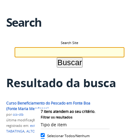
Search
Search Site
Resultado da busca
Curso Beneficiamento do Pescado em Fonte Boa
(Fonte Maria Mendonça)
7
itens atendem ao seu critério.
por
ccs-ctb
Filtrar os resultados
última modificação
em 05/11/2015 15h36
Tipo de item
registrado em:
extensão
,
NUPA
,
CAMPUS
TABATINGA
,
ALTO SOLIMOES
Selecionar Todos/Nenhum