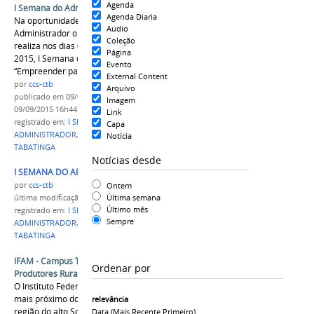
Agenda
I Semana do Administrador
Agenda Diaria
Na oportunidade de comemorar o dia do
Audio
Administrador o IFAM – Campus Tabatinga
Coleção
realiza nos dias 09, 10 e 11 de setembro de
Página
2015, I Semana do Administrador com o tema
Evento
“Empreender para Crescer”.
External Content
por
ccs-ctb
Arquivo
publicado
em 09/09/2015
—
última modificação
em
Imagem
09/09/2015 16h44
Link
registrado em:
I SEMANA
,
SEMANA DO
Capa
ADMINISTRADOR
,
ADMINISTRADOR
,
CAMPUS
Notícia
TABATINGA
Notícias desde
I SEMANA DO ADMINISTRADOR
Ontem
por
ccs-ctb
Última semana
última modificação
em 09/09/2015 16h33
Último mês
registrado em:
I SEMANA
,
SEMANA DO
Sempre
ADMINISTRADOR
,
ADMINISTRADOR
,
CAMPUS
TABATINGA
IFAM - Campus Tabatinga capacita Pescadores e
Ordenar por
Produtores Rurais no Alto Solimões.
O Instituto Federal do Amazonas está cada vez
mais próximo dos pescadores ribeirinhos na
relevância
região do alto Solimões através da extensão
Data (mais Recente Primeiro)