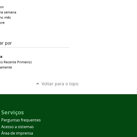
em
ma semana
mo mês
pre
ar por
ia
is Recente Primeiro)
camente
Voltar para o topo
Serviços
Perguntas frequentes
Acesso a sistemas
Área de imprensa