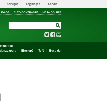
Serviços
Legislação
Canais
LIDADE
ALTO CONTRASTE
MAPA DO SITE
Search Site
Search Site
Twitter
Facebook
YouTube
Industrial
Manacapuru
Eirunepé
Tefé
Boca do