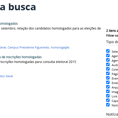
a busca
 homologados
de setembro, relação dos candidatos homologados para as eleições de
2
itens 
Filtrar o
Tipo d
Geral
,
Campus Presidente Figueiredo
,
homologação
Sele
Age
ria de inscrições homologadas
Agen
inscrições homologadas para consulta eleitoral 2015
Aud
Cole
Pági
etor Geral
Even
Exte
Arqu
Ima
Link
Cap
Notí
Notíci