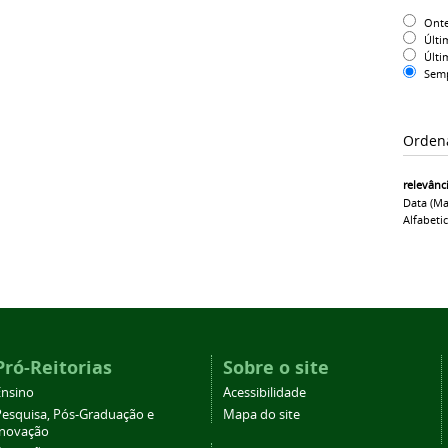
Ont
Últi
Últi
Sem
Orden
relevânc
Data (ma
Alfabeti
Pró-Reitorias
Sobre o site
Ensino
Acessibilidade
Pesquisa, Pós-Graduação e
Mapa do site
Inovação