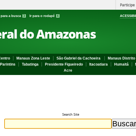
Participe
r para a busca
3
Ir para o rodapé
4
ACESSIBI
eral do Amazonas
entro
Manaus Zona Leste
São Gabriel da Cachoeira
Manaus Distrito 
Parintins
Tabatinga
Presidente Figueiredo
Itacoatiara
Humaitá
Acre
Search Site