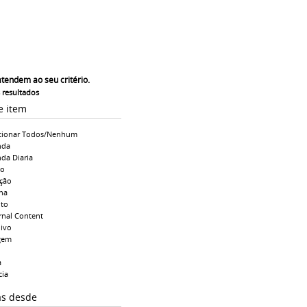
atendem ao seu critério.
s resultados
e item
cionar Todos/Nenhum
nda
da Diaria
io
ção
na
to
rnal Content
ivo
gem
a
cia
as desde