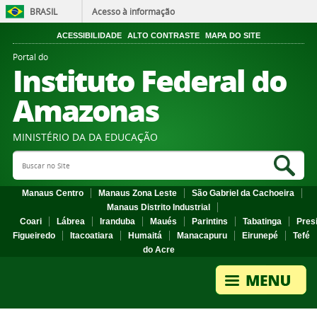
BRASIL
Acesso à informação
ACESSIBILIDADE
ALTO CONTRASTE
MAPA DO SITE
Portal do
Instituto Federal do
Amazonas
MINISTÉRIO DA DA EDUCAÇÃO
Search Site
Sea
Manaus Centro
Manaus Zona Leste
São Gabriel da Cachoeira
Manaus Distrito Industrial
Coari
Lábrea
Iranduba
Maués
Parintins
Tabatinga
Pres
Figueiredo
Itacoatiara
Humaitá
Manacapuru
Eirunepé
Tefé
do Acre