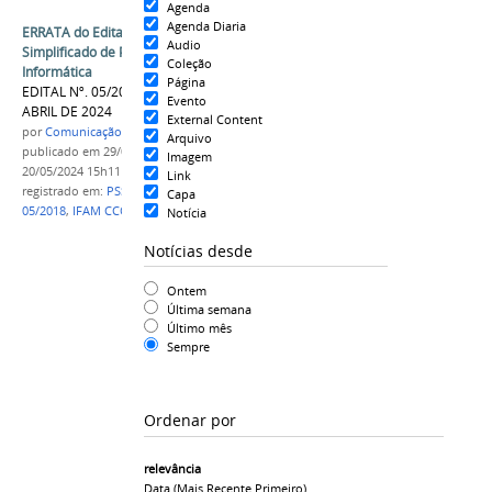
Agenda
Agenda Diaria
ERRATA do Edital do Processo Seletivo
Audio
Simplificado de Professor Substituto de
Coleção
Informática
Página
EDITAL Nº. 05/2024/GDG/CCO/IFAM, DE 29 DE
Evento
ABRIL DE 2024
External Content
por
Comunicação COARI
Arquivo
publicado
em 29/04/2024
—
última modificação
em
Imagem
20/05/2024 15h11
Link
registrado em:
PSS INFORMÁTICA
,
EDITAL Nº
Capa
05/2018
,
IFAM CCO
,
2024
Notícia
Notícias desde
Ontem
Última semana
Último mês
Sempre
Ordenar por
relevância
Data (mais Recente Primeiro)