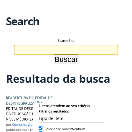
Search
Search Site
Resultado da busca
REABERTURA DO EDITAL DE
DESINTEGRALIZAÇÃO
1
itens atendem ao seu critério.
EDITAL DE DESINTEGRALIZAÇÃO DOS CURSOS
Filtrar os resultados
DA EDUCAÇÃO PROFISSIONAL TÉCNICA DE
Tipo de item
NÍVEL MÉDIO (EPTNM)
por
Comunicação COARI
Selecionar Todos/Nenhum
publicado
em 11/09/2017
—
última modificação
em