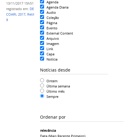
Agenda
13/11/2017 15h51
Agenda Diaria
registrado em:
DESINTEGRALIZAÇÃO
,
CAMPUS
Audio
COARI
,
2017
,
Retificação
,
Resultado final
,
EDITAL Nº
Coleção
9
Página
Evento
External Content
Arquivo
Imagem
Link
Capa
Notícia
Notícias desde
Ontem
Última semana
Último mês
Sempre
Ordenar por
relevância
Data (mais Recente Primeiro)