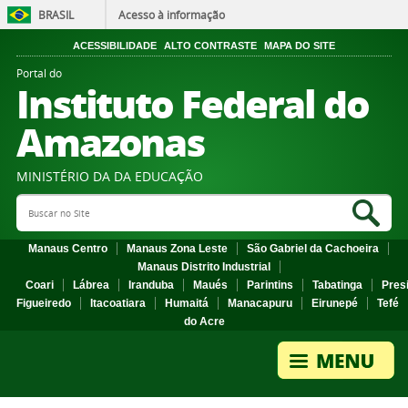
BRASIL
Acesso à informação
ACESSIBILIDADE
ALTO CONTRASTE
MAPA DO SITE
Portal do
Instituto Federal do
Amazonas
MINISTÉRIO DA DA EDUCAÇÃO
Search Site
Sea
Manaus Centro
Manaus Zona Leste
São Gabriel da Cachoeira
Manaus Distrito Industrial
Coari
Lábrea
Iranduba
Maués
Parintins
Tabatinga
Pres
Figueiredo
Itacoatiara
Humaitá
Manacapuru
Eirunepé
Tefé
do Acre