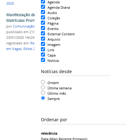
Agenda
2020
Agenda Diaria
Audio
Manifestação de Interesse em Vagas -
Coleção
Matrículas Prorrogadas
Página
por
Comunicação COARI
Evento
publicado
em 21/01/2020
—
última modificação
em
External Content
23/01/2020 14h24
Arquivo
registrado em:
Resultado
,
Manifestação de Interesse
Imagem
em Vagas
,
Edital 28/2019
,
IFAM CAMPUS CAORI
Link
Capa
Notícia
Notícias desde
Ontem
Última semana
Último mês
Sempre
Ordenar por
relevância
Data (mais Recente Primeiro)