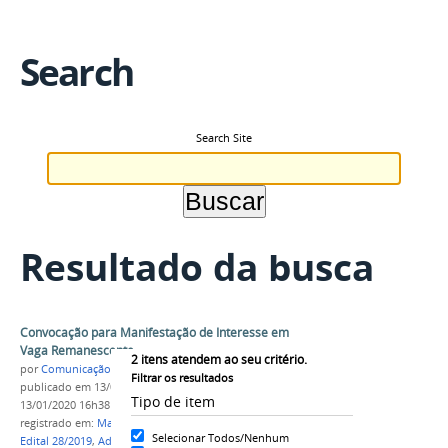
Search
Search Site
Resultado da busca
Convocação para Manifestação de Interesse em
Vaga Remanescente
2
itens atendem ao seu critério.
por
Comunicação COARI
Filtrar os resultados
publicado
em 13/01/2020
—
última modificação
em
Tipo de item
13/01/2020 16h38
registrado em:
Manifestação de Interesse em Vagas
,
Selecionar Todos/Nenhum
Edital 28/2019
,
Administração Proeja
,
IFAM CCO
,