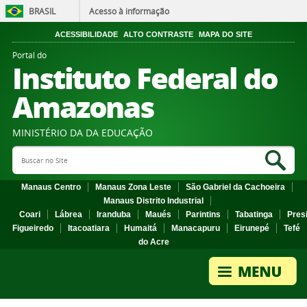
BRASIL
Acesso à informação
ACESSIBILIDADE
ALTO CONTRASTE
MAPA DO SITE
Portal do
Instituto Federal do
Amazonas
MINISTÉRIO DA DA EDUCAÇÃO
Search Site
Sea
Manaus Centro
Manaus Zona Leste
São Gabriel da Cachoeira
Manaus Distrito Industrial
Coari
Lábrea
Iranduba
Maués
Parintins
Tabatinga
Pres
Figueiredo
Itacoatiara
Humaitá
Manacapuru
Eirunepé
Tefé
do Acre