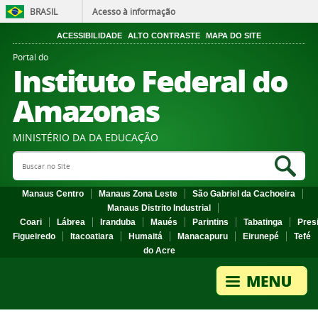
BRASIL
Acesso à informação
ACESSIBILIDADE
ALTO CONTRASTE
MAPA DO SITE
Portal do
Instituto Federal do
Amazonas
MINISTÉRIO DA DA EDUCAÇÃO
Search Site
Sea
Manaus Centro
Manaus Zona Leste
São Gabriel da Cachoeira
Manaus Distrito Industrial
Coari
Lábrea
Iranduba
Maués
Parintins
Tabatinga
Pres
Figueiredo
Itacoatiara
Humaitá
Manacapuru
Eirunepé
Tefé
do Acre