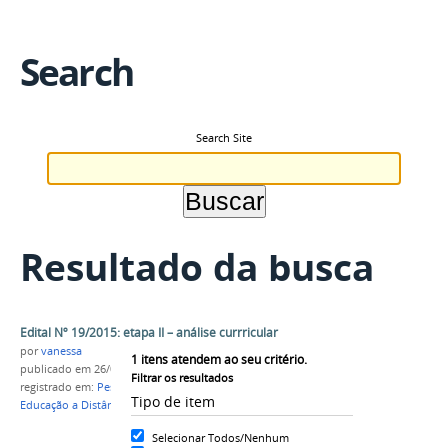
Search
Search Site
Resultado da busca
Edital Nº 19/2015: etapa II – análise currricular
por
vanessa
1
itens atendem ao seu critério.
publicado
em 26/08/2015
Filtrar os resultados
registrado em:
Pesquisador professor bolsista
,
Tipo de item
Educação a Distância
,
Etapa II
,
Resultado parcial
Selecionar Todos/Nenhum