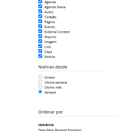
Agenda
Agenda Diaria
Audio
Coleção
Página
Evento
External Content
Arquivo
Imagem
Link
Capa
Notícia
Notícias desde
Ontem
Última semana
Último mês
Sempre
Ordenar por
relevância
Data (mais Recente Primeiro)