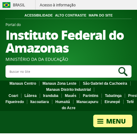
BRASIL
Acesso à informação
ACESSIBILIDADE
ALTO CONTRASTE
MAPA DO SITE
Portal do
Instituto Federal do
Amazonas
MINISTÉRIO DA DA EDUCAÇÃO
Search Site
Sea
Manaus Centro
Manaus Zona Leste
São Gabriel da Cachoeira
Manaus Distrito Industrial
Coari
Lábrea
Iranduba
Maués
Parintins
Tabatinga
Pres
Figueiredo
Itacoatiara
Humaitá
Manacapuru
Eirunepé
Tefé
do Acre