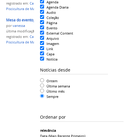
Agenda
registrado em:
Campus Maués
,
Semana Pesca e
Agenda Diaria
Piscicultura de Maués
,
Fórum do NUPA Norte 1
Audio
Coleção
Mesa do evento_Maués.png
Página
por
vanessa
Evento
última modificação
em 12/12/2016 07h27
External Content
registrado em:
Campus Maués
,
Semana Pesca e
Arquivo
Piscicultura de Maués
,
Fórum do NUPA Norte 1
Imagem
Link
Capa
Notícia
Notícias desde
Ontem
Última semana
Último mês
Sempre
Ordenar por
relevância
Data (mais Recente Primeiro)