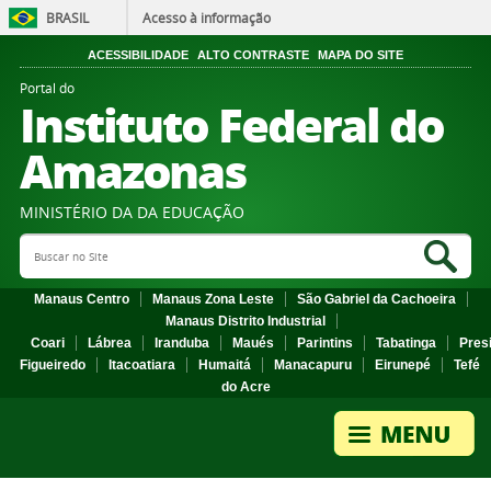
BRASIL
Acesso à informação
ACESSIBILIDADE
ALTO CONTRASTE
MAPA DO SITE
Portal do
Instituto Federal do
Amazonas
MINISTÉRIO DA DA EDUCAÇÃO
Search Site
Sea
Manaus Centro
Manaus Zona Leste
São Gabriel da Cachoeira
Manaus Distrito Industrial
Coari
Lábrea
Iranduba
Maués
Parintins
Tabatinga
Pres
Figueiredo
Itacoatiara
Humaitá
Manacapuru
Eirunepé
Tefé
do Acre