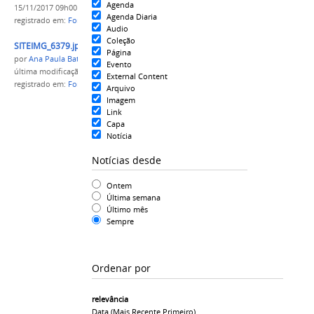
Agenda
15/11/2017 09h00
Agenda Diaria
registrado em:
Força Aérea Brasileira
,
FAB
,
PROEX
Audio
Coleção
SITEIMG_6379.jpg
Página
por
Ana Paula Batista
Evento
última modificação
em 15/11/2017 08h49
External Content
registrado em:
Força Aérea Brasileira
,
FAB
,
PROEX
Arquivo
Imagem
Link
Capa
Notícia
Notícias desde
Ontem
Última semana
Último mês
Sempre
Ordenar por
relevância
Data (mais Recente Primeiro)