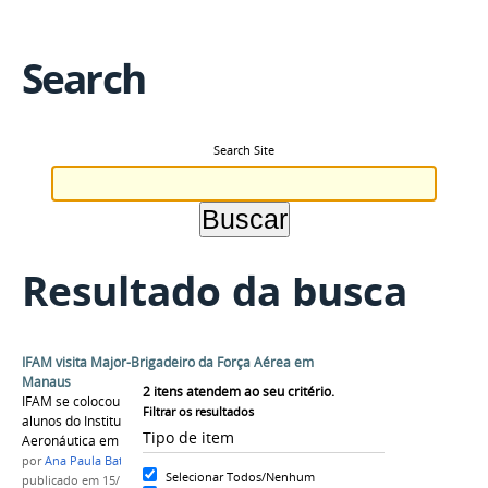
Search
Search Site
Resultado da busca
IFAM visita Major-Brigadeiro da Força Aérea em
Manaus
2
itens atendem ao seu critério.
IFAM se colocou à disposição da FAB para que
Filtrar os resultados
alunos do Instituto conheçam o trabalho da
Tipo de item
Aeronáutica em Manaus
por
Ana Paula Batista
Selecionar Todos/Nenhum
publicado
em 15/11/2017
—
última modificação
em