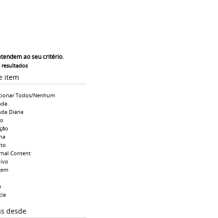
atendem ao seu critério.
s resultados
e item
cionar Todos/Nenhum
nda
da Diaria
io
ção
na
to
rnal Content
ivo
gem
a
cia
as desde