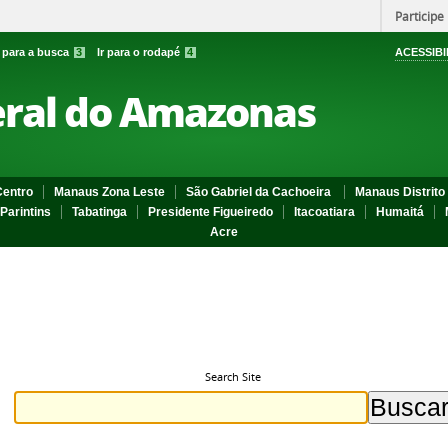
Participe
r para a busca
3
Ir para o rodapé
4
ACESSIBI
eral do Amazonas
entro
Manaus Zona Leste
São Gabriel da Cachoeira
Manaus Distrito 
Parintins
Tabatinga
Presidente Figueiredo
Itacoatiara
Humaitá
Acre
Search Site