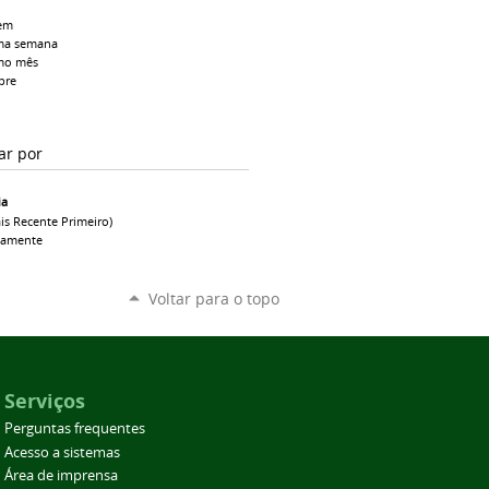
em
ma semana
mo mês
pre
ar por
ia
is Recente Primeiro)
camente
Voltar para o topo
Serviços
Perguntas frequentes
Acesso a sistemas
Área de imprensa