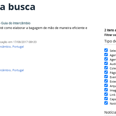
a busca
 Guia do Intercâmbio
até como elaborar a bagagem de mão de maneira eficiente e
2
itens 
Filtrar o
Tipo d
icação
em 17/08/2017 08h33
ercâmbio
,
Portugal
Sele
Age
Agen
Aud
Cole
ercâmbio
,
Portugal
Pági
Even
Exte
Arqu
Ima
Link
Cap
Notí
Notíci