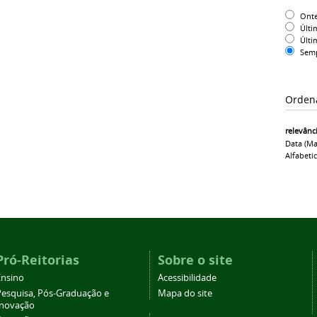
Ont
Últi
Últi
Sem
Orden
relevânc
Data (ma
Alfabeti
Pró-Reitorias
Sobre o site
Ensino
Acessibilidade
Pesquisa, Pós-Graduação e
Mapa do site
Inovação