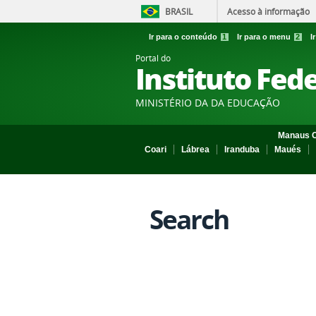
BRASIL
Acesso à informação
Ir para o conteúdo
1
Ir para o menu
2
I
Portal do
Instituto Fed
MINISTÉRIO DA DA EDUCAÇÃO
Manaus C
Coari
Lábrea
Iranduba
Maués
Search