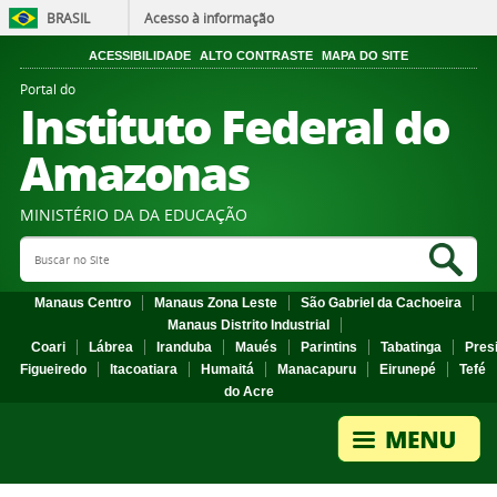
BRASIL
Acesso à informação
ACESSIBILIDADE
ALTO CONTRASTE
MAPA DO SITE
Portal do
Instituto Federal do
Amazonas
MINISTÉRIO DA DA EDUCAÇÃO
Search Site
Sea
Manaus Centro
Manaus Zona Leste
São Gabriel da Cachoeira
Manaus Distrito Industrial
Coari
Lábrea
Iranduba
Maués
Parintins
Tabatinga
Pres
Figueiredo
Itacoatiara
Humaitá
Manacapuru
Eirunepé
Tefé
do Acre