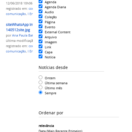
Agenda
12/06/2018 10h06
Agenda Diaria
registrado em:
comunicadores
,
evento
,
campi
,
Audio
comunicação
,
I Encontro de Comunicação e Eventos
Coleção
Página
siteWhatsApp Image 2018-06-09 at
Evento
140512site.jpg
External Content
por
Ana Paula Batista
Arquivo
última modificação
em 11/06/2018 14h19
Imagem
registrado em:
comunicadores
,
evento
,
campi
,
Link
comunicação
,
I Encontro de Comunicação e Eventos
Capa
Notícia
Notícias desde
Ontem
Última semana
Último mês
Sempre
Ordenar por
relevância
Data (mais Recente Primeiro)