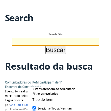
Search
Search Site
Resultado da busca
Comunicadores do IFAM participam de 1º
Encontro de Comunicação
2
itens atendem ao seu critério.
Evento foi realizado na sede da Reitoria e
Filtrar os resultados
ministrado pelos instrutores Nadia Garlet e
Tipo de item
Fagner Costa
por
Ana Paula Batista
Selecionar Todos/Nenhum
publicado
em 06/06/2018
—
última modificação
em