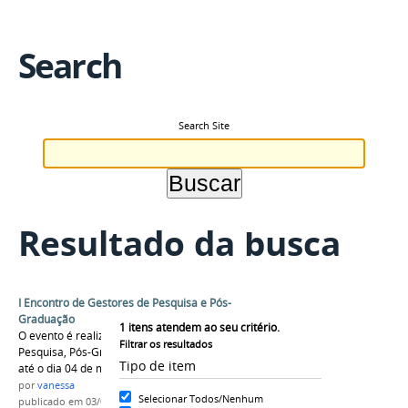
Search
Search Site
Resultado da busca
I Encontro de Gestores de Pesquisa e Pós-
Graduação
1
itens atendem ao seu critério.
O evento é realizado pela Pró-Reitoria de
Filtrar os resultados
Pesquisa, Pós-Graduação e Inovação e acontece
Tipo de item
até o dia 04 de maio, no CMC.
por
vanessa
Selecionar Todos/Nenhum
publicado
em 03/05/2016
—
última modificação
em