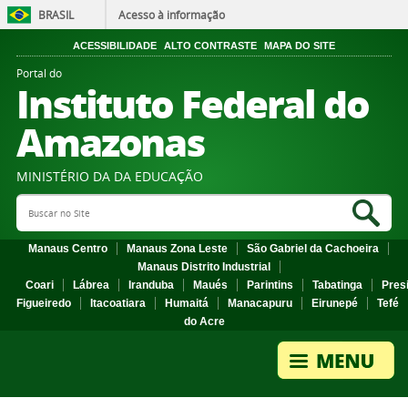
BRASIL
Acesso à informação
ACESSIBILIDADE
ALTO CONTRASTE
MAPA DO SITE
Portal do
Instituto Federal do
Amazonas
MINISTÉRIO DA DA EDUCAÇÃO
Search Site
Sea
Manaus Centro
Manaus Zona Leste
São Gabriel da Cachoeira
Manaus Distrito Industrial
Coari
Lábrea
Iranduba
Maués
Parintins
Tabatinga
Pres
Figueiredo
Itacoatiara
Humaitá
Manacapuru
Eirunepé
Tefé
do Acre