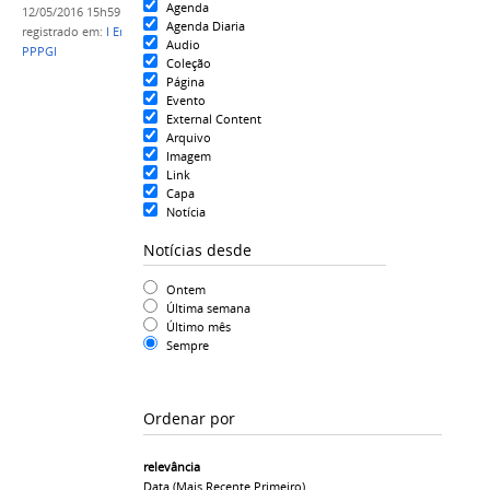
Agenda
12/05/2016 15h59
Agenda Diaria
registrado em:
I Encontro de Gestores de Pesquisa
,
Audio
PPPGI
Coleção
Página
Evento
External Content
Arquivo
Imagem
Link
Capa
Notícia
Notícias desde
Ontem
Última semana
Último mês
Sempre
Ordenar por
relevância
Data (mais Recente Primeiro)