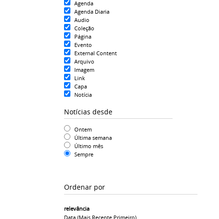
Agenda
Agenda Diaria
Audio
Coleção
Página
Evento
External Content
Arquivo
Imagem
Link
Capa
Notícia
Notícias desde
Ontem
Última semana
Último mês
Sempre
Ordenar por
relevância
Data (mais Recente Primeiro)