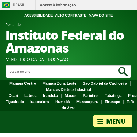
BRASIL
Acesso à informação
ACESSIBILIDADE
ALTO CONTRASTE
MAPA DO SITE
Portal do
Instituto Federal do
Amazonas
MINISTÉRIO DA DA EDUCAÇÃO
Search Site
Sea
Manaus Centro
Manaus Zona Leste
São Gabriel da Cachoeira
Manaus Distrito Industrial
Coari
Lábrea
Iranduba
Maués
Parintins
Tabatinga
Pres
Figueiredo
Itacoatiara
Humaitá
Manacapuru
Eirunepé
Tefé
do Acre