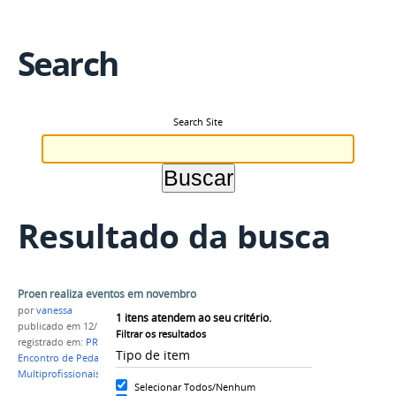
Search
Search Site
Resultado da busca
Proen realiza eventos em novembro
por
vanessa
1
itens atendem ao seu critério.
publicado
em 12/11/2015
Filtrar os resultados
registrado em:
PROEN
,
I Seminário Proeja
,
I
Tipo de item
Encontro de Pedagogos
,
I Encontro de Equipes
Multiprofissionais
Selecionar Todos/Nenhum