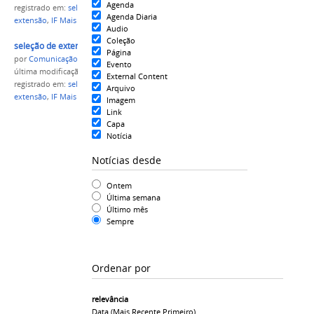
Agenda
registrado em:
seleção
,
extensionistas
,
projeto de
Agenda Diaria
extensão
,
IF Mais empreendedor
,
Campus Parintins
Audio
Coleção
seleção de extensionista IF compac.jpg
Página
por
Comunicação CPR
Evento
última modificação
em 07/05/2021 19h06
External Content
registrado em:
seleção
,
extensionistas
,
projeto de
Arquivo
extensão
,
IF Mais empreendedor
,
Campus Parintins
Imagem
Link
Capa
Notícia
Notícias desde
Ontem
Última semana
Último mês
Sempre
Ordenar por
relevância
Data (mais Recente Primeiro)