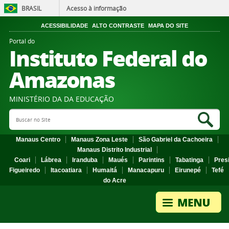
BRASIL
Acesso à informação
ACESSIBILIDADE
ALTO CONTRASTE
MAPA DO SITE
Portal do
Instituto Federal do
Amazonas
MINISTÉRIO DA DA EDUCAÇÃO
Search Site
Sea
Manaus Centro
Manaus Zona Leste
São Gabriel da Cachoeira
Manaus Distrito Industrial
Coari
Lábrea
Iranduba
Maués
Parintins
Tabatinga
Pres
Figueiredo
Itacoatiara
Humaitá
Manacapuru
Eirunepé
Tefé
do Acre