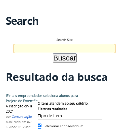
Search
Search Site
Resultado da busca
IF mais empreendedor seleciona alunos para
Projeto de Extensão
2
itens atendem ao seu critério.
A inscrição on-line ocorre de 08 a 13 de maio de
Filtrar os resultados
2021
Tipo de item
por
Comunicação CPR
publicado
em 07/05/2021
—
última modificação
em
Selecionar Todos/Nenhum
16/05/2021 22h21