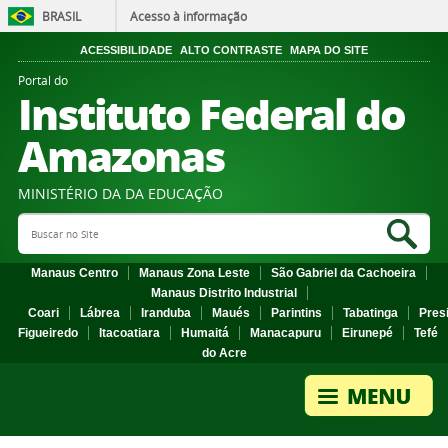
BRASIL
Acesso à informação
ACESSIBILIDADE
ALTO CONTRASTE
MAPA DO SITE
Portal do
Instituto Federal do
Amazonas
MINISTÉRIO DA DA EDUCAÇÃO
Search Site
Sea
Manaus Centro
Manaus Zona Leste
São Gabriel da Cachoeira
Manaus Distrito Industrial
Coari
Lábrea
Iranduba
Maués
Parintins
Tabatinga
Pres
Figueiredo
Itacoatiara
Humaitá
Manacapuru
Eirunepé
Tefé
do Acre