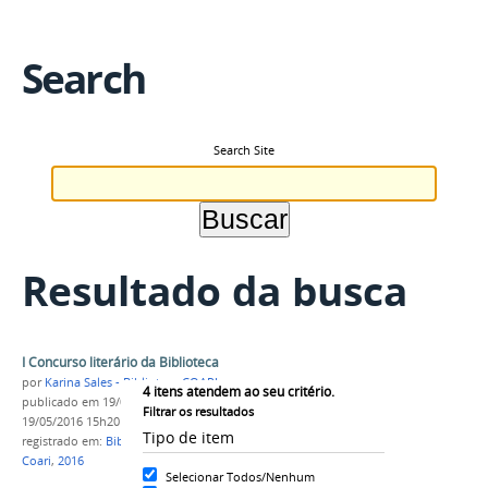
Search
Search Site
Resultado da busca
I Concurso literário da Biblioteca
por
Karina Sales - Biblioteca COARI
4
itens atendem ao seu critério.
publicado
em 19/05/2016
—
última modificação
em
Filtrar os resultados
19/05/2016 15h20
Tipo de item
registrado em:
Biblioteca
,
Concurso litetário
,
IFAM
Coari
,
2016
Selecionar Todos/Nenhum