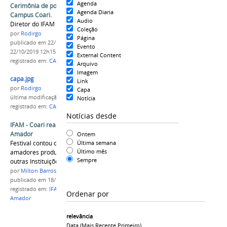
Agenda
Cerimônia de posse do diretor geral do IFAM
Agenda Diaria
Campus Coari.
Audio
Diretor do IFAM Campus Coari é empossado.
Coleção
por
Rodirgo
Página
publicado
em 22/10/2019
—
última modificação
em
Evento
22/10/2019 12h15
External Content
registrado em:
CAMPUS COARI
,
IFAM
,
IFAM Coari
Arquivo
Imagem
capa.jpg
Link
por
Rodirgo
Capa
última modificação
em 22/10/2019 10h56
Notícia
registrado em:
CAMPUS COARI
,
IFAM
,
IFAM Coari
Notícias desde
IFAM - Coari realiza III Festival de Cinema
Amador
Ontem
Festival contou com 10 curta-metragens
Última semana
Último mês
amadores produzidos por alunos do IFAM e
Sempre
outras Instituições
por
Milton Barros
publicado
em 18/12/2017
registrado em:
IFAM Coari
,
III Festival de Cinema
Ordenar por
Amador
relevância
Data (mais Recente Primeiro)