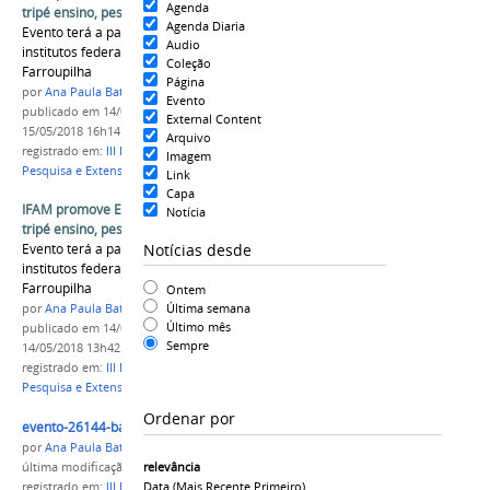
Agenda
tripé ensino, pesquisa e extensão
Agenda Diaria
Evento terá a participação de servidores dos
Audio
institutos federais do Rio Grande do Norte e
Coleção
Farroupilha
Página
por
Ana Paula Batista
Evento
publicado
em 14/05/2018
—
última modificação
em
External Content
15/05/2018 16h14
Arquivo
registrado em:
III Encontro de Integração, Ensino,
Imagem
Pesquisa e Extensão
,
PROEX
,
PROEN
,
PPGI
Link
Capa
IFAM promove Encontro de Integração para o
Notícia
tripé ensino, pesquisa e extensão
Notícias desde
Evento terá a participação de servidores dos
institutos federais do Rio Grande do Norte e
Farroupilha
Ontem
Última semana
por
Ana Paula Batista
Último mês
publicado
em 14/05/2018
—
última modificação
em
Sempre
14/05/2018 13h42
registrado em:
III Encontro de Integração, Ensino,
Pesquisa e Extensão
,
PROEX
,
PROEN
,
PPGI
Ordenar por
evento-26144-banner(1).png
por
Ana Paula Batista
relevância
última modificação
em 14/05/2018 11h47
Data (mais Recente Primeiro)
registrado em:
III Encontro de Integração, Ensino,