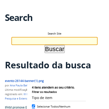
Search
Search Site
Resultado da busca
evento-26144-banner(1).png
por
Ana Paula Batista
4
itens atendem ao seu critério.
última modificação
em 15/05/2018 16h14
Filtrar os resultados
registrado em:
III Encontro de Integração, Ensino,
Tipo de item
Pesquisa e Extensão
,
PROEX
,
PROEN
,
PPGI
Selecionar Todos/Nenhum
IFAM promove Encontro de Integração para o