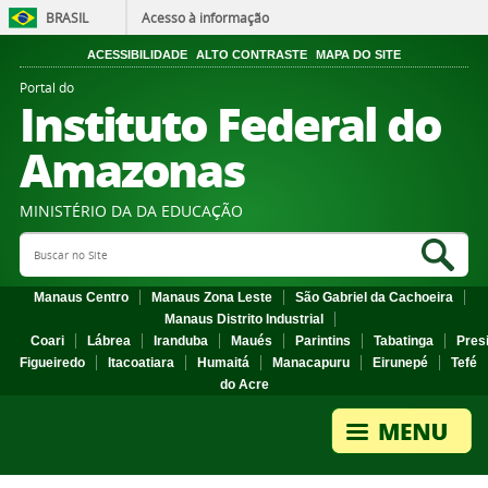
BRASIL
Acesso à informação
ACESSIBILIDADE
ALTO CONTRASTE
MAPA DO SITE
Portal do
Instituto Federal do
Amazonas
MINISTÉRIO DA DA EDUCAÇÃO
Search Site
Sea
Manaus Centro
Manaus Zona Leste
São Gabriel da Cachoeira
Manaus Distrito Industrial
Coari
Lábrea
Iranduba
Maués
Parintins
Tabatinga
Pres
Figueiredo
Itacoatiara
Humaitá
Manacapuru
Eirunepé
Tefé
do Acre