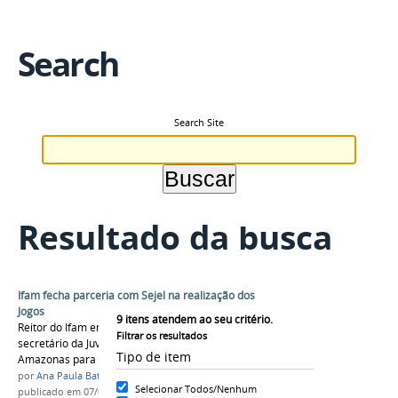
Search
Search Site
Resultado da busca
Ifam fecha parceria com Sejel na realização dos
Jogos
9
itens atendem ao seu critério.
Reitor do Ifam encontrou-se hoje, 7, com o
Filtrar os resultados
secretário da Juventude, Esporte e Lazer do
Tipo de item
Amazonas para firmar parceria
por
Ana Paula Batista
Selecionar Todos/Nenhum
publicado
em 07/07/2016