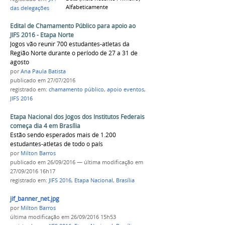
Alfabeticamente
das delegações
Edital de Chamamento Público para apoio ao
JIFS 2016 - Etapa Norte
Jogos vão reunir 700 estudantes-atletas da
Região Norte durante o período de 27 a 31 de
agosto
por
Ana Paula Batista
publicado
em 27/07/2016
registrado em:
chamamento público
,
apoio eventos
,
JIFS 2016
Etapa Nacional dos Jogos dos Institutos Federais
começa dia 4 em Brasília
Estão sendo esperados mais de 1.200
estudantes-atletas de todo o país
por
Milton Barros
publicado
em 26/09/2016
—
última modificação
em
27/09/2016 16h17
registrado em:
JIFS 2016
,
Etapa Nacional
,
Brasília
jif_banner_net.jpg
por
Milton Barros
última modificação
em 26/09/2016 15h53