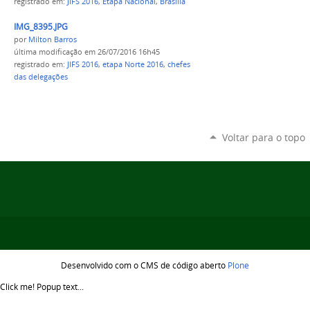
registrado em:
JIFS 2016
,
Etapa Nacional
,
Brasília
IMG_8395.JPG
por
Milton Barros
última modificação
em 26/07/2016 16h45
registrado em:
JIFS 2016
,
etapa Norte 2016
,
chefes
das delegações
Voltar para o topo
Desenvolvido com o CMS de código aberto
Plone
Click me!
Popup text...