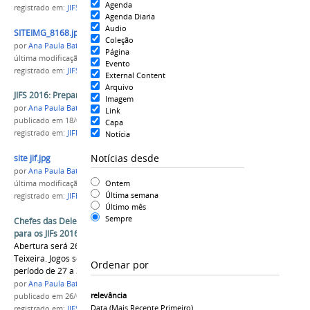
Agenda
registrado em:
JIFS 2016
,
etapa Norte
,
Sejel
,
Parcerias
Agenda Diaria
Audio
SITEIMG_8168.jpg
Coleção
por
Ana Paula Batista
Página
última modificação
em 07/07/2016 16h04
Evento
registrado em:
JIFS 2016
,
etapa Norte
,
Sejel
,
Parcerias
External Content
Arquivo
JIFS 2016: Preparativos a todo vapor
Imagem
por
Ana Paula Batista
Link
publicado
em 18/07/2016
Capa
registrado em:
JIFEN 2016
,
JIFS 2016
Notícia
Notícias desde
site jif.jpg
por
Ana Paula Batista
Ontem
última modificação
em 18/07/2016 11h18
Última semana
registrado em:
JIFEN 2016
,
JIFS 2016
Último mês
Sempre
Chefes das Delegações alinham planejamento
para os JIFs 2016
Abertura será 26 de agosto na Arena Amadeu
Teixeira. Jogos serão disputados em Manaus no
Ordenar por
período de 27 a 31 de agosto
por
Ana Paula Batista
relevância
publicado
em 26/07/2016
Data (mais Recente Primeiro)
registrado em:
JIFS 2016
,
etapa Norte 2016
,
chefes