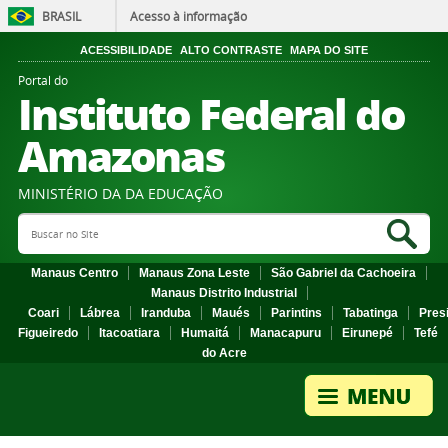
BRASIL
Acesso à informação
ACESSIBILIDADE
ALTO CONTRASTE
MAPA DO SITE
Portal do
Instituto Federal do
Amazonas
MINISTÉRIO DA DA EDUCAÇÃO
Search Site
Sea
Manaus Centro
Manaus Zona Leste
São Gabriel da Cachoeira
Manaus Distrito Industrial
Coari
Lábrea
Iranduba
Maués
Parintins
Tabatinga
Pres
Figueiredo
Itacoatiara
Humaitá
Manacapuru
Eirunepé
Tefé
do Acre