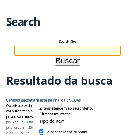
Search
Search Site
Resultado da busca
Campus Itacoatiara está na final da 5ª. OBAP
Objetivo é estimular jovens estudantes em
2
itens atendem ao seu critério.
carreiras técnico-científicas por meio da
Filtrar os resultados
pesquisa e inovação em agropecuária
Tipo de item
por
Ana Paula Batista
publicado
em 23/09/2015
—
última modificação
em
Selecionar Todos/Nenhum
23/09/2015 10h52