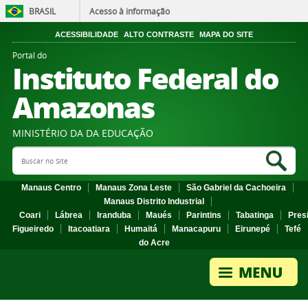
BRASIL
Acesso à informação
ACESSIBILIDADE
ALTO CONTRASTE
MAPA DO SITE
Portal do
Instituto Federal do
Amazonas
MINISTÉRIO DA DA EDUCAÇÃO
Search Site
Sea
Manaus Centro
Manaus Zona Leste
São Gabriel da Cachoeira
Manaus Distrito Industrial
Coari
Lábrea
Iranduba
Maués
Parintins
Tabatinga
Pres
Figueiredo
Itacoatiara
Humaitá
Manacapuru
Eirunepé
Tefé
do Acre