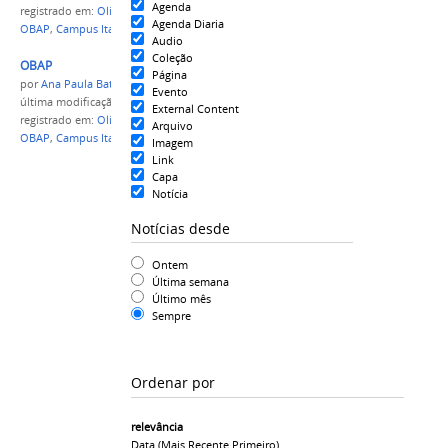
Agenda
registrado em:
Olimpíada Brasileira de Agropecuária
,
Agenda Diaria
OBAP
,
Campus Itacoatiara
Audio
Coleção
OBAP
Página
por
Ana Paula Batista
Evento
última modificação
em 23/09/2015 10h40
External Content
registrado em:
Olimpíada Brasileira de Agropecuária
,
Arquivo
OBAP
,
Campus Itacoatiara
Imagem
Link
Capa
Notícia
Notícias desde
Ontem
Última semana
Último mês
Sempre
Ordenar por
relevância
Data (mais Recente Primeiro)