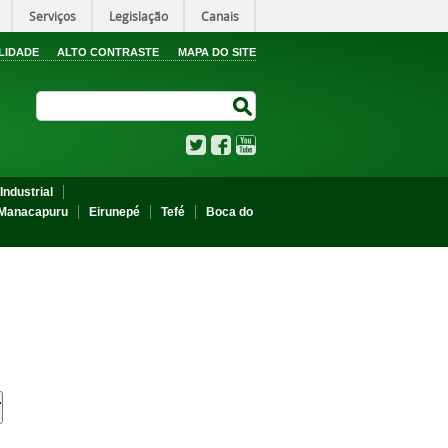
Serviços
Legislação
Canais
LIDADE
ALTO CONTRASTE
MAPA DO SITE
Search Site
Search Site
Twitter
Facebook
YouTube
Industrial
Manacapuru
Eirunepé
Tefé
Boca do