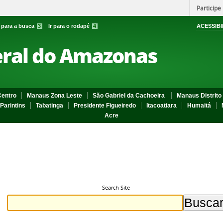
Participe
r para a busca
3
Ir para o rodapé
4
ACESSIBI
eral do Amazonas
entro
Manaus Zona Leste
São Gabriel da Cachoeira
Manaus Distrito 
Parintins
Tabatinga
Presidente Figueiredo
Itacoatiara
Humaitá
Acre
Search Site