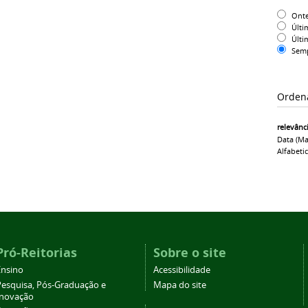
Ont
Últi
Últi
Sem
Orden
relevânc
Data (ma
Alfabeti
Pró-Reitorias
Sobre o site
Ensino
Acessibilidade
Pesquisa, Pós-Graduação e
Mapa do site
Inovação