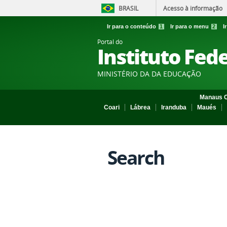
BRASIL
Acesso à informação
Ir para o conteúdo
1
Ir para o menu
2
I
Portal do
Instituto Fed
MINISTÉRIO DA DA EDUCAÇÃO
Manaus C
Coari
Lábrea
Iranduba
Maués
Search