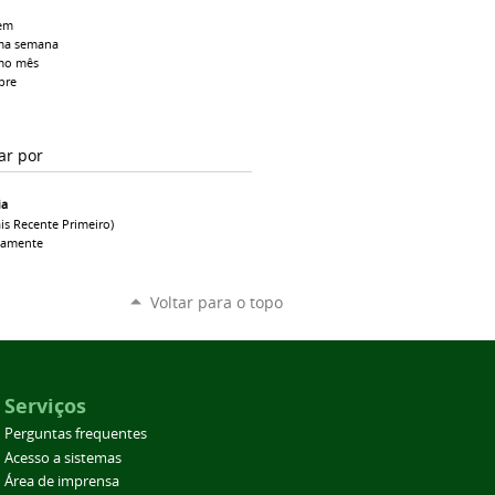
em
ma semana
mo mês
pre
ar por
ia
is Recente Primeiro)
camente
Voltar para o topo
Serviços
Perguntas frequentes
Acesso a sistemas
Área de imprensa