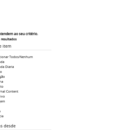
atendem ao seu critério.
s resultados
e item
cionar Todos/Nenhum
nda
da Diaria
io
ção
na
to
rnal Content
ivo
gem
a
cia
as desde