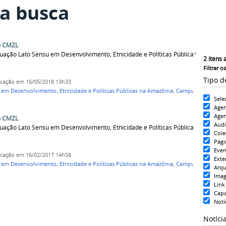
a busca
o CMZL
uação Lato Sensu em Desenvolvimento, Etnicidade e Políticas Públicas
2
itens 
Filtrar o
Tipo d
icação
em 16/05/2018 13h33
em Desenvolvimento, Etnicidade e Políticas Públicas na Amazônia
,
Campus
Sele
Age
Agen
o CMZL
Aud
uação Lato Sensu em Desenvolvimento, Etnicidade e Políticas Públicas
Cole
Pági
Even
icação
em 16/02/2017 14h58
Exte
em Desenvolvimento, Etnicidade e Políticas Públicas na Amazônia
,
Campus
Arqu
Ima
Link
Cap
Notí
Notíci