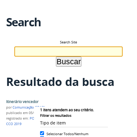
Search
Search Site
Resultado da busca
Itinerário vencedor
por
Comunicação COARI
1
itens atendem ao seu critério.
publicado
em 05/06/2019
Filtrar os resultados
registrado em:
POLO IV
,
Xadrez
,
campeões
,
IFAM
Tipo de item
CCO 2019
Selecionar Todos/Nenhum