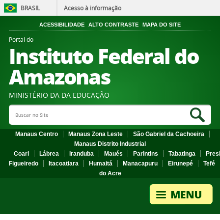
BRASIL
Acesso à informação
ACESSIBILIDADE
ALTO CONTRASTE
MAPA DO SITE
Portal do
Instituto Federal do
Amazonas
MINISTÉRIO DA DA EDUCAÇÃO
Search Site
Sea
Manaus Centro
Manaus Zona Leste
São Gabriel da Cachoeira
Manaus Distrito Industrial
Coari
Lábrea
Iranduba
Maués
Parintins
Tabatinga
Pres
Figueiredo
Itacoatiara
Humaitá
Manacapuru
Eirunepé
Tefé
do Acre