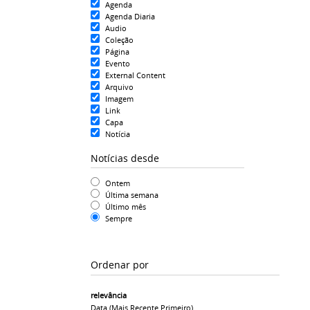
Agenda
Agenda Diaria
Audio
Coleção
Página
Evento
External Content
Arquivo
Imagem
Link
Capa
Notícia
Notícias desde
Ontem
Última semana
Último mês
Sempre
Ordenar por
relevância
Data (mais Recente Primeiro)