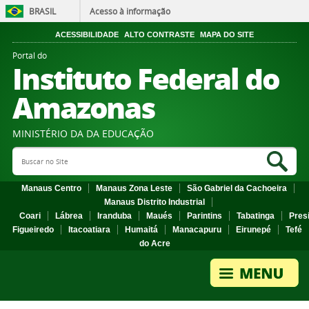
BRASIL
Acesso à informação
ACESSIBILIDADE
ALTO CONTRASTE
MAPA DO SITE
Portal do
Instituto Federal do
Amazonas
MINISTÉRIO DA DA EDUCAÇÃO
Search Site
Sea
Manaus Centro
Manaus Zona Leste
São Gabriel da Cachoeira
Manaus Distrito Industrial
Coari
Lábrea
Iranduba
Maués
Parintins
Tabatinga
Pres
Figueiredo
Itacoatiara
Humaitá
Manacapuru
Eirunepé
Tefé
do Acre