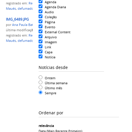
Agenda
registrado em:
Reditec 2017
,
Patê de peixe
,
Campus
Agenda Diaria
Maués
,
defumado
Audio
Coleção
IMG_6489.JPG
Página
por
Ana Paula Batista
Evento
última modificação
em 21/11/2017 20h12
External Content
registrado em:
Reditec 2017
,
Patê de peixe
,
Campus
Arquivo
Maués
,
defumado
Imagem
Link
Capa
Notícia
Notícias desde
Ontem
Última semana
Último mês
Sempre
Ordenar por
relevância
Data (mais Recente Primeiro)