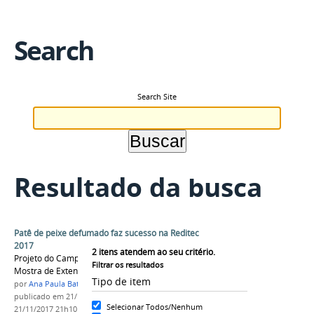
Search
Search Site
Resultado da busca
Patê de peixe defumado faz sucesso na Reditec
2017
2
itens atendem ao seu critério.
Projeto do Campus Maués chamou atenção na
Filtrar os resultados
Mostra de Extensão e Cultura.
Tipo de item
por
Ana Paula Batista
publicado
em 21/11/2017
—
última modificação
em
Selecionar Todos/Nenhum
21/11/2017 21h10