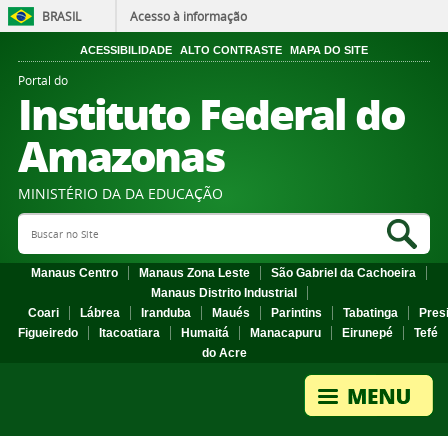
BRASIL
Acesso à informação
ACESSIBILIDADE
ALTO CONTRASTE
MAPA DO SITE
Portal do
Instituto Federal do
Amazonas
MINISTÉRIO DA DA EDUCAÇÃO
Search Site
Sea
Manaus Centro
Manaus Zona Leste
São Gabriel da Cachoeira
Manaus Distrito Industrial
Coari
Lábrea
Iranduba
Maués
Parintins
Tabatinga
Pres
Figueiredo
Itacoatiara
Humaitá
Manacapuru
Eirunepé
Tefé
do Acre