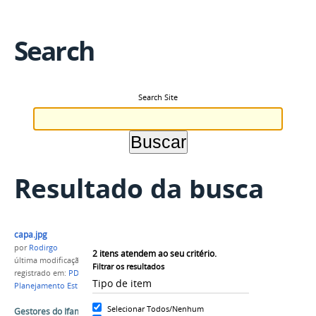
Search
Search Site
Resultado da busca
capa.jpg
por
Rodirgo
2
itens atendem ao seu critério.
última modificação
em 16/04/2019 17h32
Filtrar os resultados
registrado em:
PDI IFAM
,
Planejamento IFAM
,
Tipo de item
Planejamento Estratégico
,
Metas
Selecionar Todos/Nenhum
Gestores do Ifam participam de workshop sobre