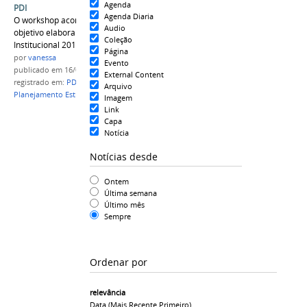
Agenda
PDI
Agenda Diaria
O workshop acontece em Manaus e tem como
Audio
objetivo elaborar o Plano de Desenvolvimento
Coleção
Institucional 2019/2023.
Página
por
vanessa
Evento
publicado
em 16/04/2019
External Content
registrado em:
PDI IFAM
,
Planejamento IFAM
,
Arquivo
Planejamento Estratégico
,
Metas
Imagem
Link
Capa
Notícia
Notícias desde
Ontem
Última semana
Último mês
Sempre
Ordenar por
relevância
Data (mais Recente Primeiro)