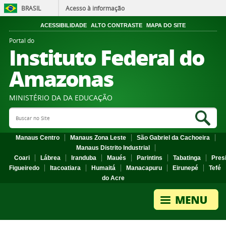
BRASIL
Acesso à informação
ACESSIBILIDADE
ALTO CONTRASTE
MAPA DO SITE
Portal do
Instituto Federal do
Amazonas
MINISTÉRIO DA DA EDUCAÇÃO
Search Site
Sea
Manaus Centro
Manaus Zona Leste
São Gabriel da Cachoeira
Manaus Distrito Industrial
Coari
Lábrea
Iranduba
Maués
Parintins
Tabatinga
Pres
Figueiredo
Itacoatiara
Humaitá
Manacapuru
Eirunepé
Tefé
do Acre