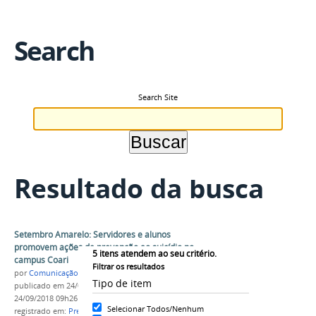
Search
Search Site
Resultado da busca
Setembro Amarelo: Servidores e alunos
promovem ações de prevenção ao suicídio no
5
itens atendem ao seu critério.
campus Coari
Filtrar os resultados
por
Comunicação COARI
Tipo de item
publicado
em 24/09/2018
—
última modificação
em
24/09/2018 09h26
Selecionar Todos/Nenhum
registrado em:
Prevenção ao Suicídio
,
Setembro