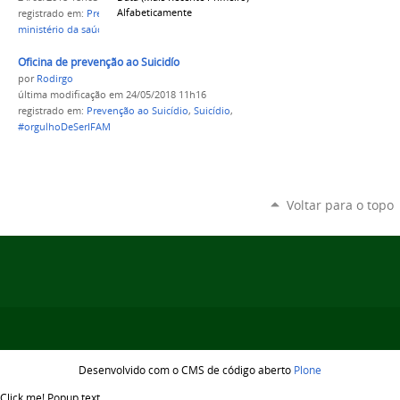
Alfabeticamente
registrado em:
Prevenção ao Suicídio
,
Suicídio
,
ministério da saúde
Oficina de prevenção ao Suicidío
por
Rodirgo
última modificação
em 24/05/2018 11h16
registrado em:
Prevenção ao Suicídio
,
Suicídio
,
#orgulhoDeSerIFAM
Voltar para o topo
Desenvolvido com o CMS de código aberto
Plone
Click me!
Popup text...