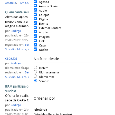
Agenda
Amarelo
,
IFAM CAMPUS CAORI
Agenda Diaria
Audio
Quem canta seus males espanta
Coleção
Alem das ações do setembro amarelo, iniciativa
Página
proporciona a alunos do IFAM Campus Humaitá
Evento
alegria e aumento na autoestima.
External Content
por
Rodirgo
Arquivo
publicado
em 26/09/2019
—
última modificação
em
Imagem
26/09/2019 16h27
Link
registrado em:
Setembro Amarelo
,
Prevenção ao
Capa
Suicídio
,
Musica
,
musica pela vida
,
coral
Notícia
Notícias desde
capa.jpg
por
Rodirgo
Ontem
última modificação
em 26/09/2019 15h10
Última semana
registrado em:
Setembro Amarelo
,
Prevenção ao
Último mês
Suicídio
,
Musica
,
musica pela vida
,
coral
Sempre
IFAM participa de oficina de prevenção ao
suicídio
Oficina foi realizada pelo Ministério da Saúde na
Ordenar por
sede da OPAS- OMS
por
Rodirgo
relevância
publicado
em 24/05/2018
—
última modificação
em
Data (mais Recente Primeiro)
24/05/2018 18h03