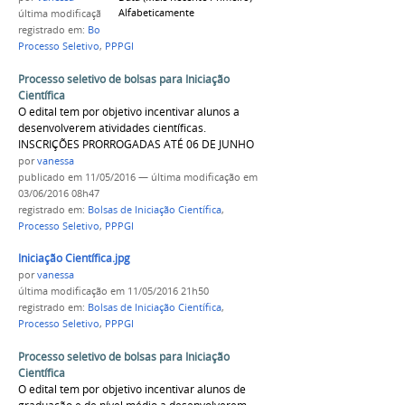
Alfabeticamente
última modificação
em 11/05/2016 10h27
registrado em:
Bolsas de Iniciação Científica
,
Processo Seletivo
,
PPPGI
Processo seletivo de bolsas para Iniciação
Científica
O edital tem por objetivo incentivar alunos a
desenvolverem atividades científicas.
INSCRIÇÕES PRORROGADAS ATÉ 06 DE JUNHO
por
vanessa
publicado
em 11/05/2016
—
última modificação
em
03/06/2016 08h47
registrado em:
Bolsas de Iniciação Científica
,
Processo Seletivo
,
PPPGI
Iniciação Científica.jpg
por
vanessa
última modificação
em 11/05/2016 21h50
registrado em:
Bolsas de Iniciação Científica
,
Processo Seletivo
,
PPPGI
Processo seletivo de bolsas para Iniciação
Científica
O edital tem por objetivo incentivar alunos de