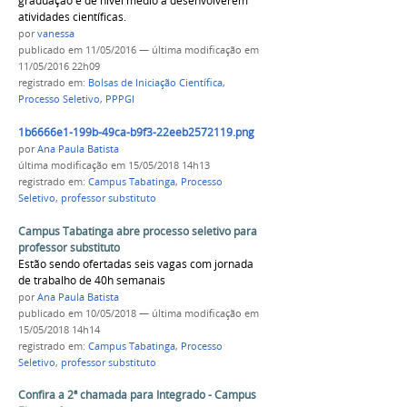
graduação e de nível médio a desenvolverem
atividades científicas.
por
vanessa
publicado
em 11/05/2016
—
última modificação
em
11/05/2016 22h09
registrado em:
Bolsas de Iniciação Científica
,
Processo Seletivo
,
PPPGI
1b6666e1-199b-49ca-b9f3-22eeb2572119.png
por
Ana Paula Batista
última modificação
em 15/05/2018 14h13
registrado em:
Campus Tabatinga
,
Processo
Seletivo
,
professor substituto
Campus Tabatinga abre processo seletivo para
professor substituto
Estão sendo ofertadas seis vagas com jornada
de trabalho de 40h semanais
por
Ana Paula Batista
publicado
em 10/05/2018
—
última modificação
em
15/05/2018 14h14
registrado em:
Campus Tabatinga
,
Processo
Seletivo
,
professor substituto
Confira a 2ª chamada para Integrado - Campus