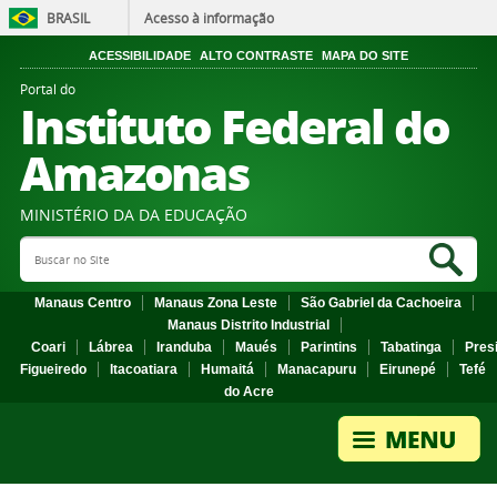
BRASIL
Acesso à informação
ACESSIBILIDADE
ALTO CONTRASTE
MAPA DO SITE
Portal do
Instituto Federal do
Amazonas
MINISTÉRIO DA DA EDUCAÇÃO
Search Site
Sea
Manaus Centro
Manaus Zona Leste
São Gabriel da Cachoeira
Manaus Distrito Industrial
Coari
Lábrea
Iranduba
Maués
Parintins
Tabatinga
Pres
Figueiredo
Itacoatiara
Humaitá
Manacapuru
Eirunepé
Tefé
do Acre