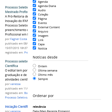
Agenda
Agenda Diaria
Processo Seletivo Interno para o Curso de
Audio
Mestrado Profissional em Ensino Tecnológico
Coleção
A Pró-Reitoria de Pesquisa, Pós-Graduação e
Página
Inovação do IFAM comunica as normas para o
Evento
Processo Seletivo Interno destinado ao
External Content
preenchimento das vagas do Curso de Mestrado
Arquivo
Profissional em Ensino Tecnológico (MPET).
Imagem
por
Fagner Costa
Link
publicado
em 08/04/2015
—
última modificação
em
Capa
15/07/2015 18h37
Notícia
registrado em:
Processo Seletivo
,
Tecnologia
,
IFAM
Notícias desde
Processo seletivo de bolsas para Iniciação
Científica
Ontem
O edital tem por objetivo incentivar alunos de
Última semana
Último mês
graduação e de nível médio a desenvolverem
Sempre
atividades científicas.
por
vanessa
publicado
em 11/05/2016
registrado em:
Bolsas de Iniciação Científica
,
Ordenar por
Processo Seletivo
,
PPPGI
Iniciação Científica.jpg
relevância
Data (mais Recente Primeiro)
por
vanessa