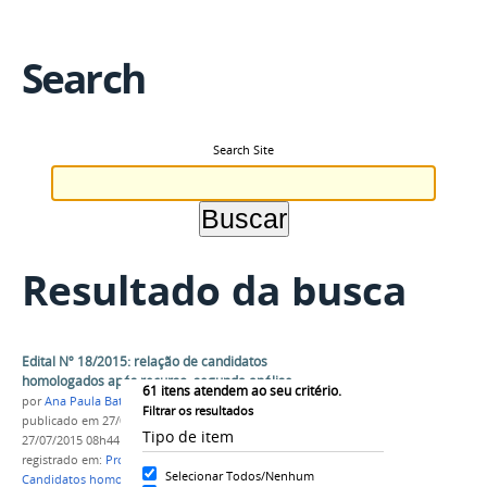
Search
Search Site
Resultado da busca
Edital Nº 18/2015: relação de candidatos
homologados após recurso, segunda análise
61
itens atendem ao seu critério.
por
Ana Paula Batista
Filtrar os resultados
publicado
em 27/07/2015
—
última modificação
em
Tipo de item
27/07/2015 08h44
registrado em:
Processo Seletivo
,
Edital n°18/2015
,
Selecionar Todos/Nenhum
Candidatos homologados