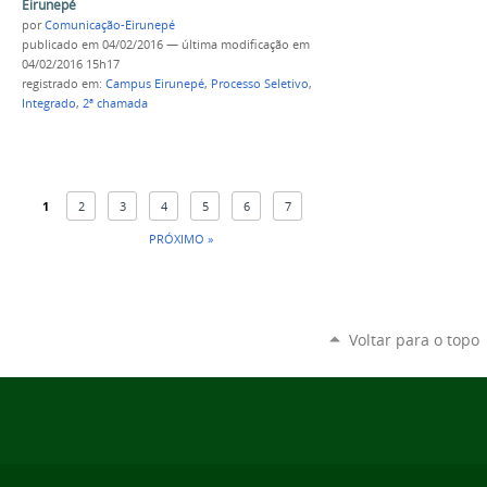
Eirunepé
por
Comunicação-Eirunepé
publicado
em 04/02/2016
—
última modificação
em
04/02/2016 15h17
registrado em:
Campus Eirunepé
,
Processo Seletivo
,
Integrado
,
2ª chamada
1
2
3
4
5
6
7
PRÓXIMO »
Voltar para o topo