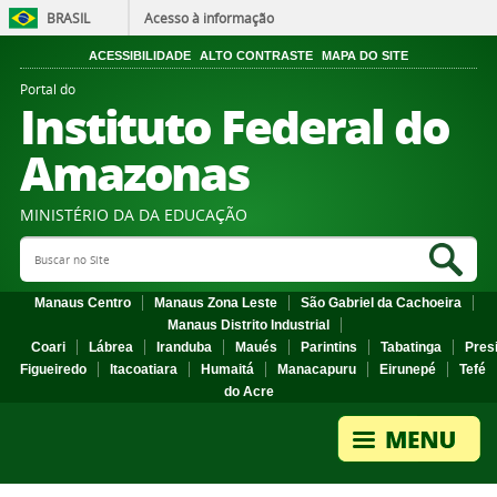
BRASIL
Acesso à informação
ACESSIBILIDADE
ALTO CONTRASTE
MAPA DO SITE
Portal do
Instituto Federal do
Amazonas
MINISTÉRIO DA DA EDUCAÇÃO
Search Site
Sea
Manaus Centro
Manaus Zona Leste
São Gabriel da Cachoeira
Manaus Distrito Industrial
Coari
Lábrea
Iranduba
Maués
Parintins
Tabatinga
Pres
Figueiredo
Itacoatiara
Humaitá
Manacapuru
Eirunepé
Tefé
do Acre