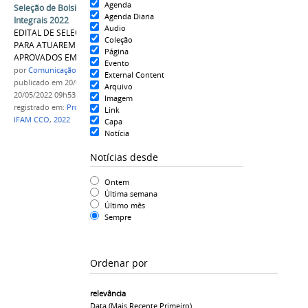
Agenda
Seleção de Bolsistas Discentes – Projeto
Agenda Diaria
Integrais 2022
Audio
EDITAL DE SELEÇÃO DE BOLSISTAS DISCENTES
Coleção
PARA ATUAREM NOS PROJETOS INTEGRAIS
Página
APROVADOS EM 2022
Evento
por
Comunicação COARI
External Content
publicado
em 20/05/2022
—
última modificação
em
Arquivo
20/05/2022 09h53
Imagem
registrado em:
Projeto Integrais
,
EDITAL N° 006
,
Link
IFAM CCO
,
2022
Capa
Notícia
Notícias desde
Ontem
Última semana
Último mês
Sempre
Ordenar por
relevância
Data (mais Recente Primeiro)