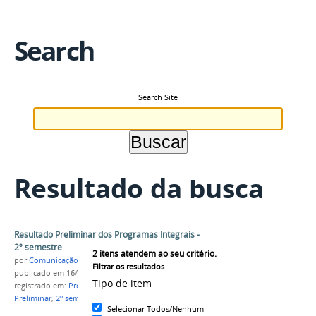
Search
Search Site
Resultado da busca
Resultado Preliminar dos Programas Integrais -
2º semestre
2
itens atendem ao seu critério.
por
Comunicação COARI
Filtrar os resultados
publicado
em 16/08/2016
Tipo de item
registrado em:
Projeto Integrais
,
Resultado
Preliminar
,
2º semestre
,
2016
,
Campus Coari
Selecionar Todos/Nenhum