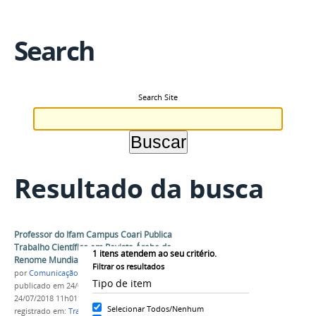
Search
Search Site
Resultado da busca
Professor do Ifam Campus Coari Publica
Trabalho Científico em Revista Árabe de
1
itens atendem ao seu critério.
Renome Mundial
Filtrar os resultados
por
Comunicação COARI
Tipo de item
publicado
em 24/07/2018
—
última modificação
em
24/07/2018 11h01
Selecionar Todos/Nenhum
registrado em:
Trabalho Cientifico
,
Revista