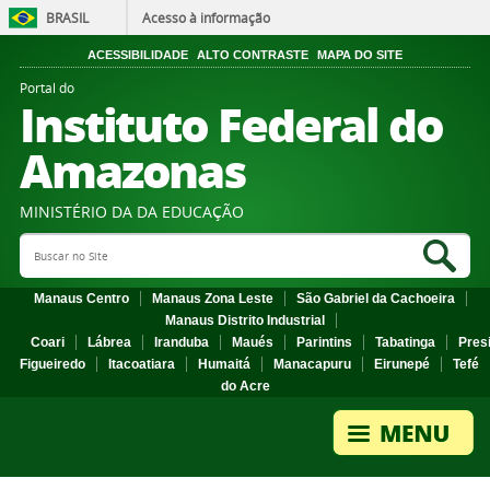
BRASIL
Acesso à informação
ACESSIBILIDADE
ALTO CONTRASTE
MAPA DO SITE
Portal do
Instituto Federal do
Amazonas
MINISTÉRIO DA DA EDUCAÇÃO
Search Site
Sea
Manaus Centro
Manaus Zona Leste
São Gabriel da Cachoeira
Manaus Distrito Industrial
Coari
Lábrea
Iranduba
Maués
Parintins
Tabatinga
Pres
Figueiredo
Itacoatiara
Humaitá
Manacapuru
Eirunepé
Tefé
do Acre