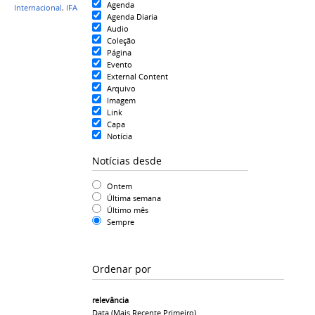
Agenda
Internacional
,
IFAM CCO 2018
Agenda Diaria
Audio
Coleção
Página
Evento
External Content
Arquivo
Imagem
Link
Capa
Notícia
Notícias desde
Ontem
Última semana
Último mês
Sempre
Ordenar por
relevância
Data (mais Recente Primeiro)