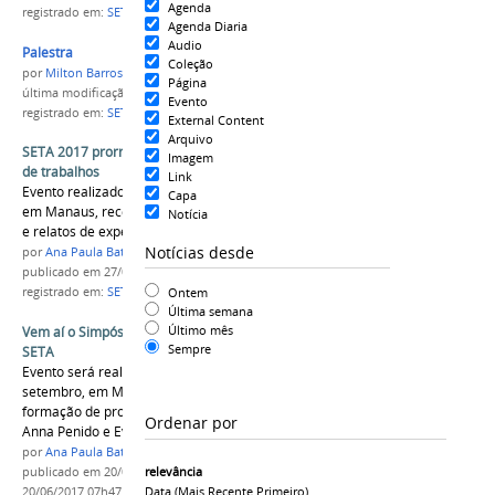
Agenda
registrado em:
SETA 2017
Agenda Diaria
Audio
Palestra
Coleção
por
Milton Barros
Página
última modificação
em 26/09/2017 11h48
Evento
registrado em:
SETA 2017
External Content
Arquivo
SETA 2017 prorroga inscrições para submissão
Imagem
de trabalhos
Link
Evento realizado nos dias 28 e 29 de setembro,
Capa
em Manaus, recebe trabalhos (artigos completo
Notícia
e relatos de experiências) até 14 de julho
Notícias desde
por
Ana Paula Batista
publicado
em 27/06/2017
Ontem
registrado em:
SETA 2017
,
mestrado
,
prorrogação
Última semana
Último mês
Vem aí o Simpósio em Ensino Tecnológico 2017 -
Sempre
SETA
Evento será realizado nos dias 28 e 29 de
setembro, em Manaus e visa discutir a
formação de professores. Os palestrantes serão
Ordenar por
Anna Penido e Evandro Ghedin.
por
Ana Paula Batista
relevância
publicado
em 20/06/2017
—
última modificação
em
Data (mais Recente Primeiro)
20/06/2017 07h47