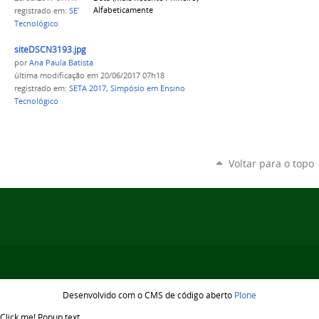
Alfabeticamente
registrado em:
SETA 2017
,
Simpósio em Ensino
Tecnológico
siteDSCN3193.jpg
por
Ana Paula Batista
última modificação
em 20/06/2017 07h18
registrado em:
SETA 2017
,
Simpósio em Ensino
Tecnológico
Voltar para o topo
Desenvolvido com o CMS de código aberto
Plone
Click me!
Popup text...