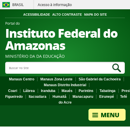
BRASIL
Acesso à informação
ACESSIBILIDADE
ALTO CONTRASTE
MAPA DO SITE
Portal do
Instituto Federal do
Amazonas
MINISTÉRIO DA DA EDUCAÇÃO
Search Site
Sea
Manaus Centro
Manaus Zona Leste
São Gabriel da Cachoeira
Manaus Distrito Industrial
Coari
Lábrea
Iranduba
Maués
Parintins
Tabatinga
Pres
Figueiredo
Itacoatiara
Humaitá
Manacapuru
Eirunepé
Tefé
do Acre