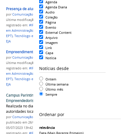
Agenda
Agenda Diaria
Presença de alunos da rede Estadual
Audio
por
Comunicação CPR
Coleção
última modificação
em 05/07/2023 13h16
Página
registrado em:
#IFAM
,
CAMPUS PARINTINS
,
Técnico
Evento
em Administração
,
Técnico em Administração (EJA-
External Content
EPT)
,
Tecnólogo em Gestão Comercial
,
Graduação
,
Arquivo
EJA
Imagem
Link
Empreendimentos exibidos na Feira
Capa
por
Comunicação CPR
Notícia
última modificação
em 05/07/2023 13h20
Notícias desde
registrado em:
#IFAM
,
CAMPUS PARINTINS
,
Técnico
em Administração
,
Técnico em Administração (EJA-
Ontem
EPT)
,
Tecnólogo em Gestão Comercial
,
Graduação
,
Última semana
EJA
Último mês
Sempre
Campus Parintins realiza 1ª Feira de
Empreendedorismo
Realizada no dia 23/06, a Feira contou com
autoridades locais e alunos de diversas escolas
Ordenar por
por
Comunicação CPR
publicado
em 26/06/2023
—
última modificação
em
relevância
05/07/2023 13h42
Data (mais Recente Primeiro)
registrado em:
#IFAM
,
CAMPUS PARINTINS
,
Técnico