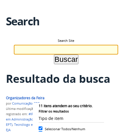
Search
Search Site
Resultado da busca
Organizadores da Feira
por
Comunicação CPR
11
itens atendem ao seu critério.
última modificação
em 05/07/2023 13h15
Filtrar os resultados
registrado em:
#IFAM
,
CAMPUS PARINTINS
,
Técnico
Tipo de item
em Administração
,
Técnico em Administração (EJA-
EPT)
,
Tecnólogo em Gestão Comercial
,
Graduação
,
Selecionar Todos/Nenhum
EJA