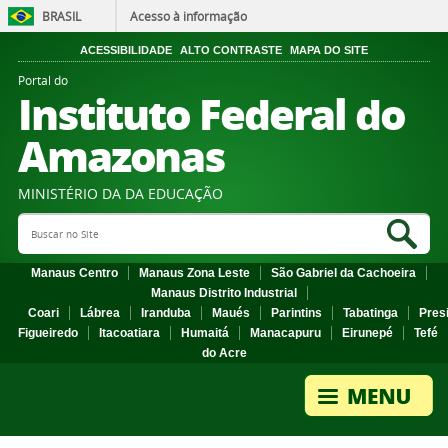
BRASIL
Acesso à informação
ACESSIBILIDADE
ALTO CONTRASTE
MAPA DO SITE
Portal do
Instituto Federal do
Amazonas
MINISTÉRIO DA DA EDUCAÇÃO
Search Site
Sea
Manaus Centro
Manaus Zona Leste
São Gabriel da Cachoeira
Manaus Distrito Industrial
Coari
Lábrea
Iranduba
Maués
Parintins
Tabatinga
Pres
Figueiredo
Itacoatiara
Humaitá
Manacapuru
Eirunepé
Tefé
do Acre