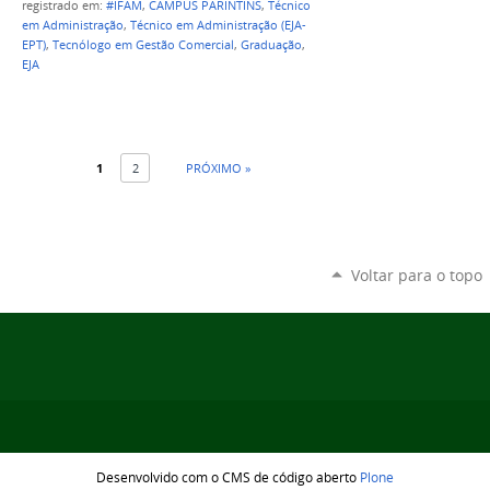
registrado em:
#IFAM
,
CAMPUS PARINTINS
,
Técnico
em Administração
,
Técnico em Administração (EJA-
EPT)
,
Tecnólogo em Gestão Comercial
,
Graduação
,
EJA
1
2
PRÓXIMO »
Voltar para o topo
Desenvolvido com o CMS de código aberto
Plone