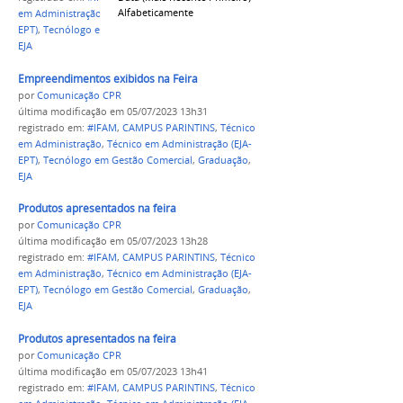
Alfabeticamente
em Administração
,
Técnico em Administração (EJA-
EPT)
,
Tecnólogo em Gestão Comercial
,
Graduação
,
EJA
Empreendimentos exibidos na Feira
por
Comunicação CPR
última modificação
em 05/07/2023 13h31
registrado em:
#IFAM
,
CAMPUS PARINTINS
,
Técnico
em Administração
,
Técnico em Administração (EJA-
EPT)
,
Tecnólogo em Gestão Comercial
,
Graduação
,
EJA
Produtos apresentados na feira
por
Comunicação CPR
última modificação
em 05/07/2023 13h28
registrado em:
#IFAM
,
CAMPUS PARINTINS
,
Técnico
em Administração
,
Técnico em Administração (EJA-
EPT)
,
Tecnólogo em Gestão Comercial
,
Graduação
,
EJA
Produtos apresentados na feira
por
Comunicação CPR
última modificação
em 05/07/2023 13h41
registrado em:
#IFAM
,
CAMPUS PARINTINS
,
Técnico