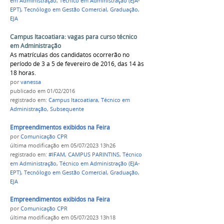
em Administração
,
Técnico em Administração (EJA-
EPT)
,
Tecnólogo em Gestão Comercial
,
Graduação
,
EJA
Campus Itacoatiara: vagas para curso técnico
em Administração
As matrículas dos candidatos ocorrerão no
período de 3 a 5 de fevereiro de 2016, das 14 às
18 horas.
por
vanessa
publicado
em 01/02/2016
registrado em:
Campus Itacoatiara
,
Técnico em
Administração
,
Subsequente
Empreendimentos exibidos na Feira
por
Comunicação CPR
última modificação
em 05/07/2023 13h26
registrado em:
#IFAM
,
CAMPUS PARINTINS
,
Técnico
em Administração
,
Técnico em Administração (EJA-
EPT)
,
Tecnólogo em Gestão Comercial
,
Graduação
,
EJA
Empreendimentos exibidos na Feira
por
Comunicação CPR
última modificação
em 05/07/2023 13h18