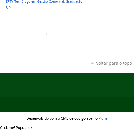
EPT)
,
Tecnólogo em Gestão Comercial
,
Graduação
,
EJA
1
Voltar para o topo
Desenvolvido com o CMS de código aberto
Plone
Click me!
Popup text...