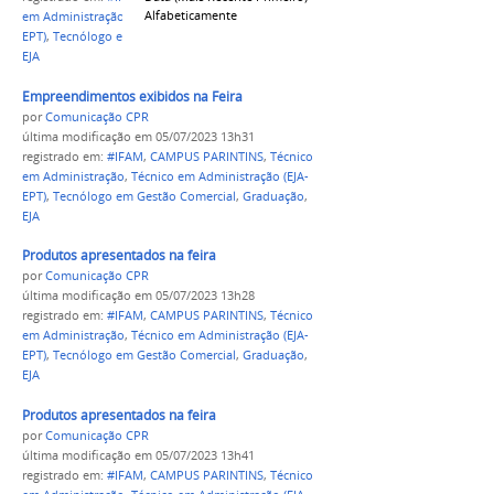
Alfabeticamente
em Administração
,
Técnico em Administração (EJA-
EPT)
,
Tecnólogo em Gestão Comercial
,
Graduação
,
EJA
Empreendimentos exibidos na Feira
por
Comunicação CPR
última modificação
em 05/07/2023 13h31
registrado em:
#IFAM
,
CAMPUS PARINTINS
,
Técnico
em Administração
,
Técnico em Administração (EJA-
EPT)
,
Tecnólogo em Gestão Comercial
,
Graduação
,
EJA
Produtos apresentados na feira
por
Comunicação CPR
última modificação
em 05/07/2023 13h28
registrado em:
#IFAM
,
CAMPUS PARINTINS
,
Técnico
em Administração
,
Técnico em Administração (EJA-
EPT)
,
Tecnólogo em Gestão Comercial
,
Graduação
,
EJA
Produtos apresentados na feira
por
Comunicação CPR
última modificação
em 05/07/2023 13h41
registrado em:
#IFAM
,
CAMPUS PARINTINS
,
Técnico