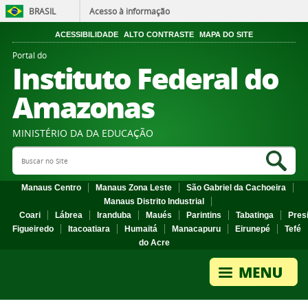
BRASIL
Acesso à informação
ACESSIBILIDADE
ALTO CONTRASTE
MAPA DO SITE
Portal do
Instituto Federal do
Amazonas
MINISTÉRIO DA DA EDUCAÇÃO
Search Site
Sea
Manaus Centro
Manaus Zona Leste
São Gabriel da Cachoeira
Manaus Distrito Industrial
Coari
Lábrea
Iranduba
Maués
Parintins
Tabatinga
Pres
Figueiredo
Itacoatiara
Humaitá
Manacapuru
Eirunepé
Tefé
do Acre