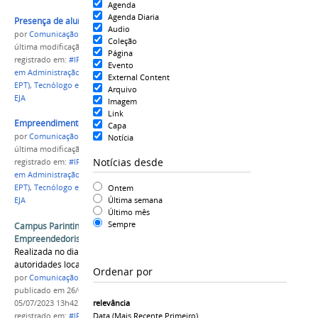
Agenda
Agenda Diaria
Presença de alunos da rede Estadual
Audio
por
Comunicação CPR
Coleção
última modificação
em 05/07/2023 13h16
Página
registrado em:
#IFAM
,
CAMPUS PARINTINS
,
Técnico
Evento
em Administração
,
Técnico em Administração (EJA-
External Content
EPT)
,
Tecnólogo em Gestão Comercial
,
Graduação
,
Arquivo
EJA
Imagem
Link
Empreendimentos exibidos na Feira
Capa
por
Comunicação CPR
Notícia
última modificação
em 05/07/2023 13h20
Notícias desde
registrado em:
#IFAM
,
CAMPUS PARINTINS
,
Técnico
em Administração
,
Técnico em Administração (EJA-
Ontem
EPT)
,
Tecnólogo em Gestão Comercial
,
Graduação
,
Última semana
EJA
Último mês
Sempre
Campus Parintins realiza 1ª Feira de
Empreendedorismo
Realizada no dia 23/06, a Feira contou com
autoridades locais e alunos de diversas escolas
Ordenar por
por
Comunicação CPR
publicado
em 26/06/2023
—
última modificação
em
relevância
05/07/2023 13h42
Data (mais Recente Primeiro)
registrado em:
#IFAM
,
CAMPUS PARINTINS
,
Técnico