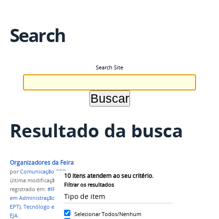
Search
Search Site
Resultado da busca
Organizadores da Feira
por
Comunicação CPR
10
itens atendem ao seu critério.
última modificação
em 05/07/2023 13h15
Filtrar os resultados
registrado em:
#IFAM
,
CAMPUS PARINTINS
,
Técnico
Tipo de item
em Administração
,
Técnico em Administração (EJA-
EPT)
,
Tecnólogo em Gestão Comercial
,
Graduação
,
Selecionar Todos/Nenhum
EJA