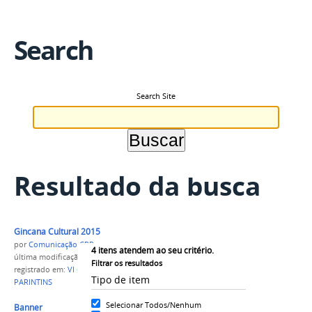
Search
Search Site
Resultado da busca
Gincana Cultural 2015
por
Comunicação CPR
4
itens atendem ao seu critério.
última modificação
em 19/08/2015 11h43
Filtrar os resultados
registrado em:
VI GINCANA
,
Cultura
,
IFAM
Tipo de item
PARINTINS
Selecionar Todos/Nenhum
Banner