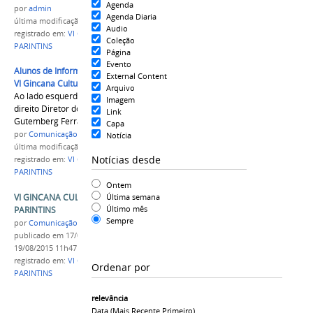
Agenda
por
admin
Agenda Diaria
última modificação
em 18/08/2015 13h20
Audio
registrado em:
VI GINCANA
,
Cultura
,
IFAM
Coleção
PARINTINS
Página
Evento
Alunos de Informática comemoram a vitória na
External Content
VI Gincana Cultura
Arquivo
Ao lado esquerdo Aluno de Informática , ao lado
Imagem
direito Diretor do IFAM Campus Parintins
Link
Gutemberg Ferraro
Capa
por
Comunicação CPR
Notícia
última modificação
em 18/08/2015 13h03
Notícias desde
registrado em:
VI GINCANA
,
Cultura
,
IFAM
PARINTINS
Ontem
VI GINCANA CULTURAL DO IFAM CAMPUS
Última semana
Último mês
PARINTINS
Sempre
por
Comunicação CPR
publicado
em 17/08/2015
—
última modificação
em
19/08/2015 11h47
registrado em:
VI GINCANA
,
Cultura
,
IFAM
Ordenar por
PARINTINS
relevância
Data (mais Recente Primeiro)