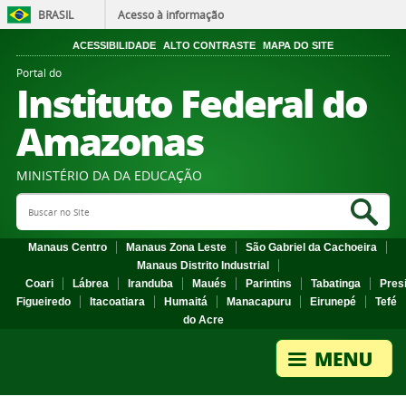
BRASIL
Acesso à informação
ACESSIBILIDADE
ALTO CONTRASTE
MAPA DO SITE
Portal do
Instituto Federal do
Amazonas
MINISTÉRIO DA DA EDUCAÇÃO
Search Site
Sea
Manaus Centro
Manaus Zona Leste
São Gabriel da Cachoeira
Manaus Distrito Industrial
Coari
Lábrea
Iranduba
Maués
Parintins
Tabatinga
Pres
Figueiredo
Itacoatiara
Humaitá
Manacapuru
Eirunepé
Tefé
do Acre