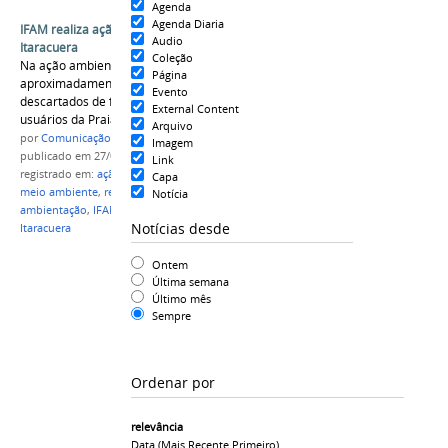
Agenda
Agenda Diaria
IFAM realiza ação ambiental na Praia de
Audio
Itaracuera
Coleção
Na ação ambiental foram retirados
Página
aproximadamente 200 kg de resíduos sólidos
Evento
descartados de forma inadequada pelos
External Content
usuários da Praia de Itaracuera.
Arquivo
por
Comunicação CPR
Imagem
publicado
em 27/08/2021
Link
registrado em:
ação ambiental
,
curso técnico em
Capa
meio ambiente
,
resíduos sólidos
,
impactos
Notícia
ambientação
,
IFAM Campus Parintins
,
praia de
Notícias desde
Itaracuera
Ontem
Última semana
Último mês
Sempre
Ordenar por
relevância
Data (mais Recente Primeiro)