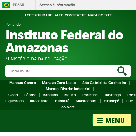
BRASIL
Acesso à informação
ACESSIBILIDADE
ALTO CONTRASTE
MAPA DO SITE
Portal do
Instituto Federal do
Amazonas
MINISTÉRIO DA DA EDUCAÇÃO
Search Site
Sea
Manaus Centro
Manaus Zona Leste
São Gabriel da Cachoeira
Manaus Distrito Industrial
Coari
Lábrea
Iranduba
Maués
Parintins
Tabatinga
Pres
Figueiredo
Itacoatiara
Humaitá
Manacapuru
Eirunepé
Tefé
do Acre