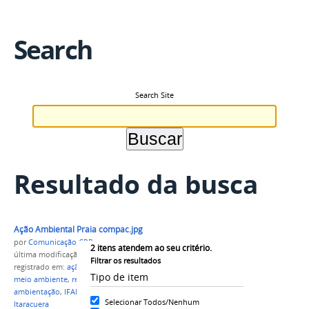
Search
Search Site
Resultado da busca
Ação Ambiental Praia compac.jpg
por
Comunicação CPR
2
itens atendem ao seu critério.
última modificação
em 27/08/2021 18h21
Filtrar os resultados
registrado em:
ação ambiental
,
curso técnico em
Tipo de item
meio ambiente
,
resíduos sólidos
,
impactos
ambientação
,
IFAM Campus Parintins
,
praia de
Selecionar Todos/Nenhum
Itaracuera