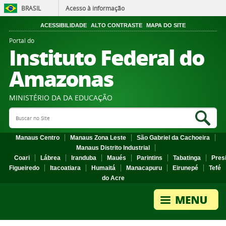
BRASIL
Acesso à informação
ACESSIBILIDADE
ALTO CONTRASTE
MAPA DO SITE
Portal do
Instituto Federal do
Amazonas
MINISTÉRIO DA DA EDUCAÇÃO
Search Site
Sea
Manaus Centro
Manaus Zona Leste
São Gabriel da Cachoeira
Manaus Distrito Industrial
Coari
Lábrea
Iranduba
Maués
Parintins
Tabatinga
Pres
Figueiredo
Itacoatiara
Humaitá
Manacapuru
Eirunepé
Tefé
do Acre