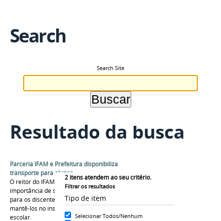
Search
Search Site
Resultado da busca
Parceria IFAM e Prefeitura disponibiliza
transporte para alunos
2
itens atendem ao seu critério.
O reitor do IFAM, Jaime Cavalcante, afirmou a
Filtrar os resultados
importância de se disponibilizar de transporte
Tipo de item
para os discentes como um ponto positivo para
mantê-los no instituto e evitar o abandono
Selecionar Todos/Nenhum
escolar.