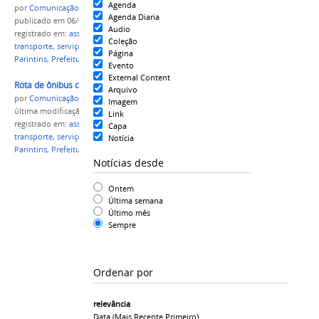
Agenda
por
Comunicação CPR
Agenda Diaria
publicado
em 06/05/2022
Audio
registrado em:
assistente social
,
benefício
,
Coleção
transporte
,
serviço
,
ônibus
,
rota
,
IFAM
,
Campus
Página
Parintins
,
Prefeitura Municipal de Parintins
,
parceria
Evento
External Content
Rota de ônibus comp.jpg
Arquivo
por
Comunicação CPR
Imagem
última modificação
em 06/05/2022 22h35
Link
registrado em:
assistente social
,
benefício
,
Capa
transporte
,
serviço
,
ônibus
,
rota
,
IFAM
,
Campus
Notícia
Parintins
,
Prefeitura Municipal de Parintins
,
parceria
Notícias desde
Ontem
Última semana
Último mês
Sempre
Ordenar por
relevância
Data (mais Recente Primeiro)