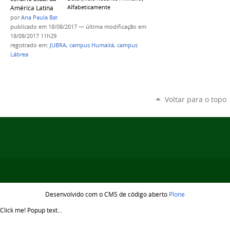
Alfabeticamente
América Latina
por
Ana Paula Batista
publicado
em 18/08/2017
—
última modificação
em
18/08/2017 11h29
registrado em:
JUBRA
,
campus Humaitá
,
campus
Lábrea
Voltar para o topo
Desenvolvido com o CMS de código aberto
Plone
Click me!
Popup text...