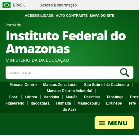
BRASIL
Acesso à informação
ACESSIBILIDADE
ALTO CONTRASTE
MAPA DO SITE
Portal do
Instituto Federal do
Amazonas
MINISTÉRIO DA DA EDUCAÇÃO
Search Site
Sea
Manaus Centro
Manaus Zona Leste
São Gabriel da Cachoeira
Manaus Distrito Industrial
Coari
Lábrea
Iranduba
Maués
Parintins
Tabatinga
Pres
Figueiredo
Itacoatiara
Humaitá
Manacapuru
Eirunepé
Tefé
do Acre