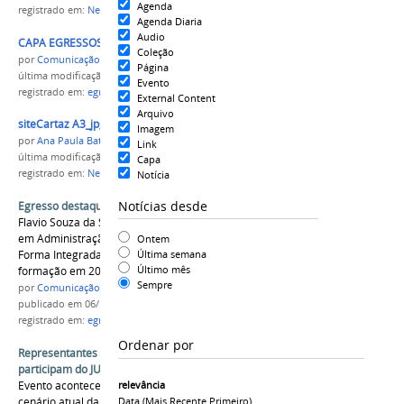
Agenda
registrado em:
Negra! A cor do Brasil
,
campus Lábrea
Agenda Diaria
Audio
CAPA EGRESSOS.png
Coleção
por
Comunicação - Labrea
Página
última modificação
em 06/10/2021 11h37
Evento
registrado em:
egressos
,
campus Lábrea
External Content
Arquivo
siteCartaz A3_jpg.jpg
Imagem
por
Ana Paula Batista
Link
última modificação
em 10/11/2016 14h01
Capa
registrado em:
Negra! A cor do Brasil
,
campus Lábrea
Notícia
Notícias desde
Egresso destaque do IFAM Campus Lábrea
Flavio Souza da Silva é egresso do curso técnico
em Administração Integrado ao Ensino Médio
Ontem
Forma Integrada do IFAM Campus Lábrea com
Última semana
Último mês
formação em 2016.
Sempre
por
Comunicação - Labrea
publicado
em 06/10/2021
registrado em:
egressos
,
campus Lábrea
Ordenar por
Representantes dos campi Lábrea e Humaitá
participam do JUBRA
Evento aconteceu em Fortaleza e focou no
relevância
cenário atual da juventude no Brasil e na
Data (mais Recente Primeiro)