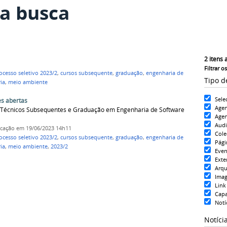
a busca
2
itens 
Filtrar o
ocesso seletivo 2023/2
,
cursos subsequente
,
graduação
,
engenharia de
Tipo d
ia
,
meio ambiente
Sele
s abertas
Age
os Técnicos Subsequentes e Graduação em Engenharia de Software
Agen
Aud
icação
em 19/06/2023 14h11
Cole
ocesso seletivo 2023/2
,
cursos subsequente
,
graduação
,
engenharia de
Pági
ia
,
meio ambiente
,
2023/2
Even
Exte
Arqu
Ima
Link
Cap
Notí
Notíci