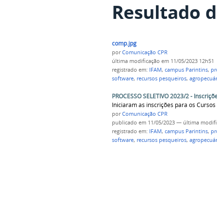
Resultado d
comp.jpg
por
Comunicação CPR
última modificação
em 11/05/2023 12h51
registrado em:
IFAM
,
campus Parintins
,
pr
software
,
recursos pesqueiros
,
agropecuár
PROCESSO SELETIVO 2023/2 - Inscriçõe
Iniciaram as inscrições para os Curs
por
Comunicação CPR
publicado
em 11/05/2023
—
última modif
registrado em:
IFAM
,
campus Parintins
,
pr
software
,
recursos pesqueiros
,
agropecuár