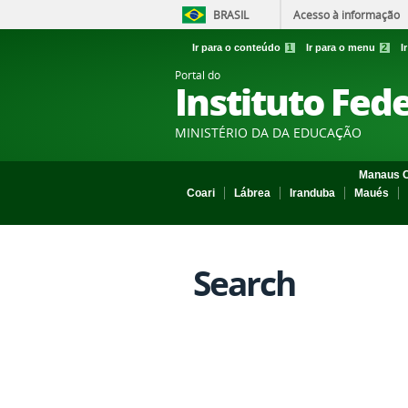
BRASIL
Acesso à informação
Ir para o conteúdo
1
Ir para o menu
2
I
Portal do
Instituto Fed
MINISTÉRIO DA DA EDUCAÇÃO
Manaus C
Coari
Lábrea
Iranduba
Maués
Search