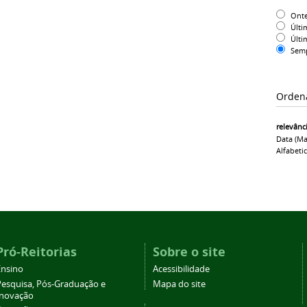
Ont
Últi
Últi
Sem
Orden
relevânc
Data (ma
Alfabeti
Pró-Reitorias
Sobre o site
Ensino
Acessibilidade
Pesquisa, Pós-Graduação e
Mapa do site
Inovação