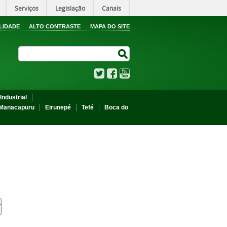
Serviços
Legislação
Canais
LIDADE
ALTO CONTRASTE
MAPA DO SITE
Search Site
Search Site
Twitter
Facebook
YouTube
Industrial
Manacapuru
Eirunepé
Tefé
Boca do