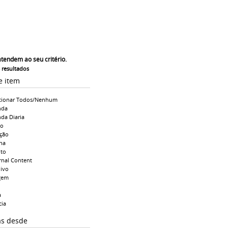
atendem ao seu critério.
s resultados
e item
cionar Todos/Nenhum
nda
da Diaria
io
ção
na
to
rnal Content
ivo
gem
a
cia
as desde