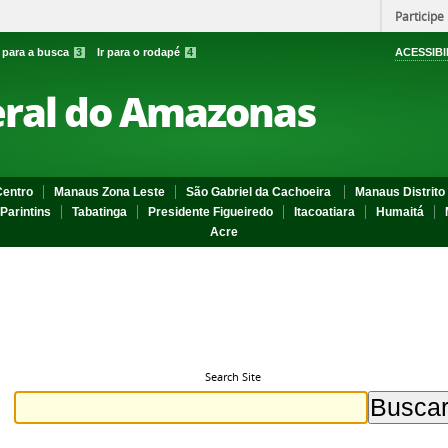
Participe
r para a busca
3
Ir para o rodapé
4
ACESSIBI
eral do Amazonas
entro
Manaus Zona Leste
São Gabriel da Cachoeira
Manaus Distrito 
Parintins
Tabatinga
Presidente Figueiredo
Itacoatiara
Humaitá
Acre
Search Site