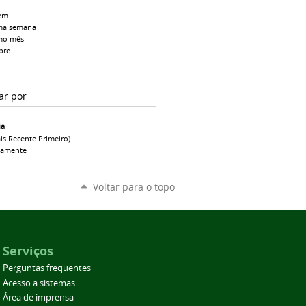
em
ma semana
mo mês
pre
ar por
ia
is Recente Primeiro)
camente
Voltar para o topo
Serviços
Perguntas frequentes
Acesso a sistemas
Área de imprensa