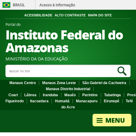
BRASIL
Acesso à informação
ACESSIBILIDADE
ALTO CONTRASTE
MAPA DO SITE
Portal do
Instituto Federal do
Amazonas
MINISTÉRIO DA DA EDUCAÇÃO
Search Site
Sea
Manaus Centro
Manaus Zona Leste
São Gabriel da Cachoeira
Manaus Distrito Industrial
Coari
Lábrea
Iranduba
Maués
Parintins
Tabatinga
Pres
Figueiredo
Itacoatiara
Humaitá
Manacapuru
Eirunepé
Tefé
do Acre