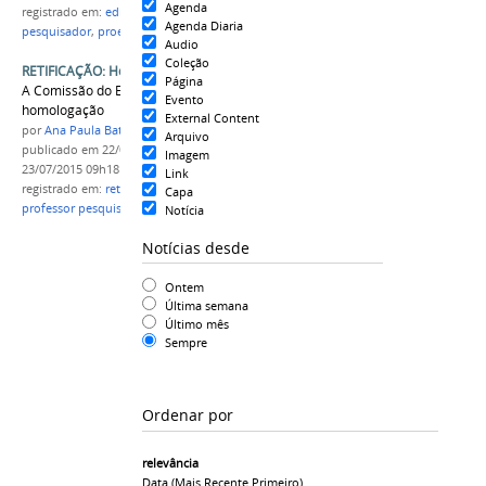
Agenda
registrado em:
edital nº18/2015
,
professor
Agenda Diaria
pesquisador
,
proen
,
homologação
Audio
Coleção
RETIFICAÇÃO: Homologação do edital nº18/2015
Página
A Comissão do Edital 18/2015 retifica
Evento
homologação
External Content
por
Ana Paula Batista
Arquivo
publicado
em 22/07/2015
—
última modificação
em
Imagem
23/07/2015 09h18
Link
registrado em:
retificação
,
edital nº18/2015
,
PROEN
,
Capa
professor pesquisador
Notícia
Notícias desde
Ontem
Última semana
Último mês
Sempre
Ordenar por
relevância
Data (mais Recente Primeiro)