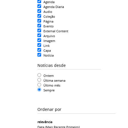
Agenda
Agenda Diaria
Audio
Coleção
Página
Evento
External Content
Arquivo
Imagem
Link
Capa
Notícia
Notícias desde
Ontem
Última semana
Último mês
Sempre
Ordenar por
relevância
Data (mais Recente Primeiro)