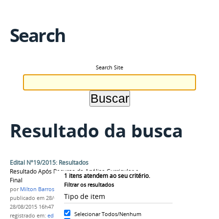
Search
Search Site
Resultado da busca
Edital Nº19/2015: Resultados
Resultado Após Recurso da Análise Curricular e
1
itens atendem ao seu critério.
Final
Filtrar os resultados
por
Milton Barros
Tipo de item
publicado
em 28/08/2015
—
última modificação
em
28/08/2015 16h47
Selecionar Todos/Nenhum
registrado em:
edital nº19/2015
,
PROEN