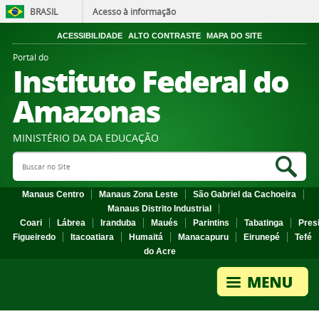
BRASIL
Acesso à informação
ACESSIBILIDADE
ALTO CONTRASTE
MAPA DO SITE
Portal do
Instituto Federal do
Amazonas
MINISTÉRIO DA DA EDUCAÇÃO
Search Site
Sea
Manaus Centro
Manaus Zona Leste
São Gabriel da Cachoeira
Manaus Distrito Industrial
Coari
Lábrea
Iranduba
Maués
Parintins
Tabatinga
Pres
Figueiredo
Itacoatiara
Humaitá
Manacapuru
Eirunepé
Tefé
do Acre