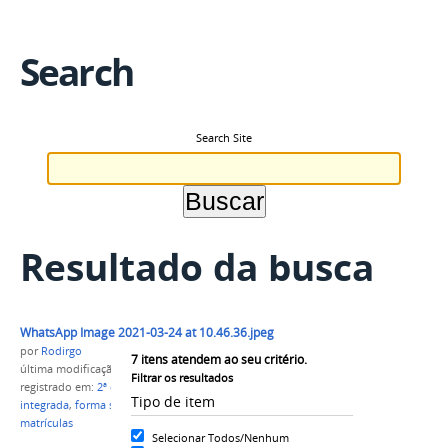
Search
Search Site
Resultado da busca
WhatsApp Image 2021-03-24 at 10.46.36.jpeg
por
Rodirgo
7
itens atendem ao seu critério.
última modificação
em 24/03/2021 12h04
Filtrar os resultados
registrado em:
2ª chamada
,
cursos técnicos
,
forma
Tipo de item
integrada
,
forma subsequente
,
campus Parintins
,
matrículas
Selecionar Todos/Nenhum