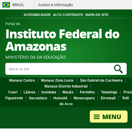
BRASIL
Acesso à informação
ACESSIBILIDADE
ALTO CONTRASTE
MAPA DO SITE
Portal do
Instituto Federal do
Amazonas
MINISTÉRIO DA DA EDUCAÇÃO
Search Site
Sea
Manaus Centro
Manaus Zona Leste
São Gabriel da Cachoeira
Manaus Distrito Industrial
Coari
Lábrea
Iranduba
Maués
Parintins
Tabatinga
Pres
Figueiredo
Itacoatiara
Humaitá
Manacapuru
Eirunepé
Tefé
do Acre