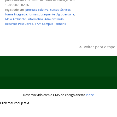
publicado
em 27/11/2020
—
última modificação
em
15/01/2021 16h36
registrado em:
processo seletivo
,
cursos técnicos
,
forma integrada
,
forma subsequente
,
Agropecuária
,
Meio Ambiente
,
Informática
,
Administração
,
Recursos Pesqueiros
,
IFAM Campus Parintins
Voltar para o topo
Desenvolvido com o CMS de código aberto
Plone
Click me!
Popup text...