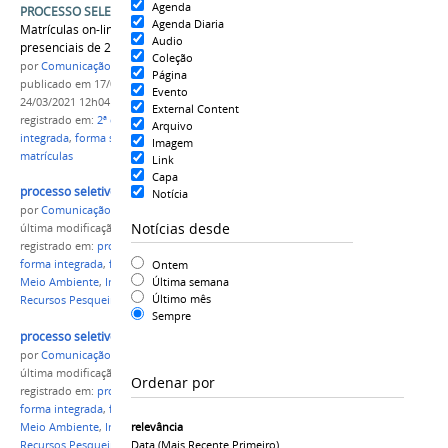
Agenda
PROCESSO SELETIVO 2021.1 - 2ª Chamada
Agenda Diaria
Matrículas on-line de 19 a 25 de março e
Audio
presenciais de 22 a 26 de março de 2021
Coleção
por
Comunicação CPR
Página
publicado
em 17/03/2021
—
última modificação
em
Evento
24/03/2021 12h04
External Content
registrado em:
2ª chamada
,
cursos técnicos
,
forma
Arquivo
integrada
,
forma subsequente
,
campus Parintins
,
Imagem
matrículas
Link
Capa
processo seletivo 2021 compac.jpg
Notícia
por
Comunicação CPR
Notícias desde
última modificação
em 28/11/2020 10h02
registrado em:
processo seletivo
,
cursos técnicos
,
Ontem
forma integrada
,
forma subsequente
,
Agropecuária
,
Última semana
Meio Ambiente
,
Informática
,
Administração
,
Último mês
Recursos Pesqueiros
,
IFAM Campus Parintins
Sempre
processo seletivo 2021 compac.jpg
por
Comunicação CPR
última modificação
em 28/11/2020 10h03
Ordenar por
registrado em:
processo seletivo
,
cursos técnicos
,
forma integrada
,
forma subsequente
,
Agropecuária
,
relevância
Meio Ambiente
,
Informática
,
Administração
,
Data (mais Recente Primeiro)
Recursos Pesqueiros
,
IFAM Campus Parintins