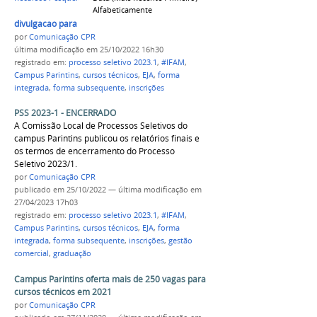
Alfabeticamente
divulgacao para o site atualizada comp.jpg
por
Comunicação CPR
última modificação
em 25/10/2022 16h30
registrado em:
processo seletivo 2023.1
,
#IFAM
,
Campus Parintins
,
cursos técnicos
,
EJA
,
forma
integrada
,
forma subsequente
,
inscrições
PSS 2023-1 - ENCERRADO
A Comissão Local de Processos Seletivos do
campus Parintins publicou os relatórios finais e
os termos de encerramento do Processo
Seletivo 2023/1.
por
Comunicação CPR
publicado
em 25/10/2022
—
última modificação
em
27/04/2023 17h03
registrado em:
processo seletivo 2023.1
,
#IFAM
,
Campus Parintins
,
cursos técnicos
,
EJA
,
forma
integrada
,
forma subsequente
,
inscrições
,
gestão
comercial
,
graduação
Campus Parintins oferta mais de 250 vagas para
cursos técnicos em 2021
por
Comunicação CPR