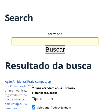
Search
Search Site
Resultado da busca
Ação Ambiental Praia compac.jpg
por
Comunicação CPR
2
itens atendem ao seu critério.
última modificação
em 27/08/2021 18h21
Filtrar os resultados
registrado em:
ação ambiental
,
curso técnico em
Tipo de item
meio ambiente
,
resíduos sólidos
,
impactos
ambientação
,
IFAM Campus Parintins
,
praia de
Selecionar Todos/Nenhum
Itaracuera