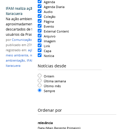
Agenda
Agenda Diaria
IFAM realiza ação ambiental na Praia de
Audio
Itaracuera
Coleção
Na ação ambiental foram retirados
Página
aproximadamente 200 kg de resíduos sólidos
Evento
descartados de forma inadequada pelos
External Content
usuários da Praia de Itaracuera.
Arquivo
por
Comunicação CPR
Imagem
publicado
em 27/08/2021
Link
registrado em:
ação ambiental
,
curso técnico em
Capa
meio ambiente
,
resíduos sólidos
,
impactos
Notícia
ambientação
,
IFAM Campus Parintins
,
praia de
Notícias desde
Itaracuera
Ontem
Última semana
Último mês
Sempre
Ordenar por
relevância
Data (mais Recente Primeiro)