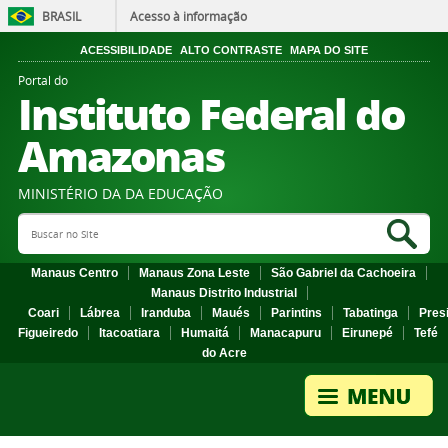
BRASIL
Acesso à informação
ACESSIBILIDADE
ALTO CONTRASTE
MAPA DO SITE
Portal do
Instituto Federal do
Amazonas
MINISTÉRIO DA DA EDUCAÇÃO
Search Site
Sea
Manaus Centro
Manaus Zona Leste
São Gabriel da Cachoeira
Manaus Distrito Industrial
Coari
Lábrea
Iranduba
Maués
Parintins
Tabatinga
Pres
Figueiredo
Itacoatiara
Humaitá
Manacapuru
Eirunepé
Tefé
do Acre