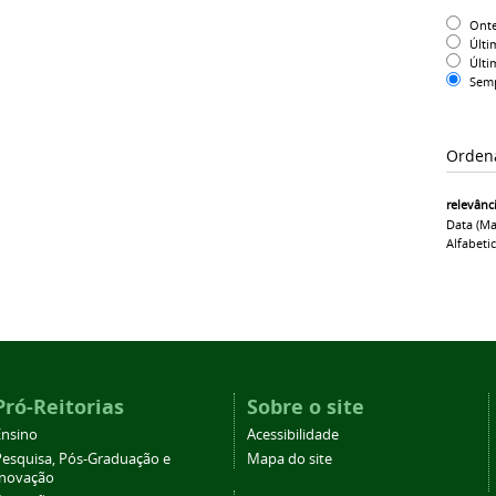
Ont
Últi
Últi
Sem
Orden
relevânc
Data (ma
Alfabeti
Pró-Reitorias
Sobre o site
Ensino
Acessibilidade
Pesquisa, Pós-Graduação e
Mapa do site
Inovação