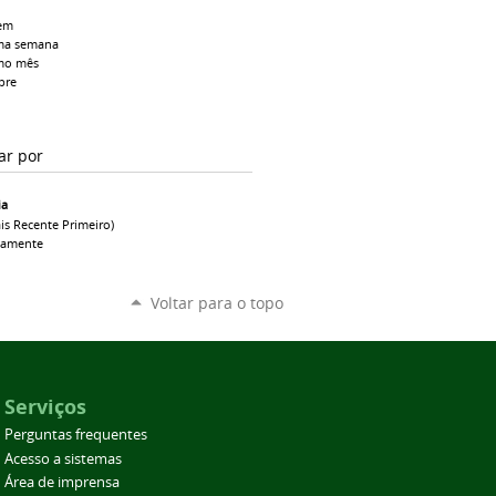
em
ma semana
mo mês
pre
ar por
ia
is Recente Primeiro)
camente
Voltar para o topo
Serviços
Perguntas frequentes
Acesso a sistemas
Área de imprensa