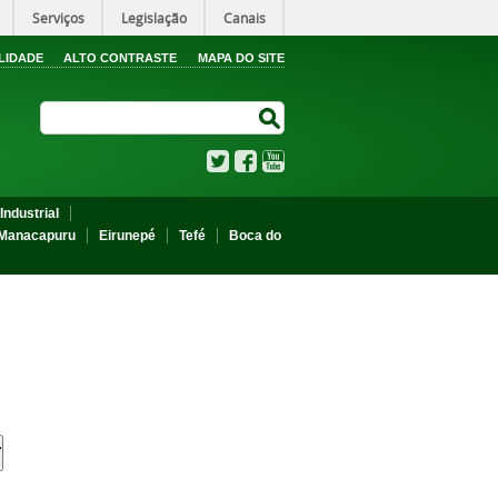
Serviços
Legislação
Canais
LIDADE
ALTO CONTRASTE
MAPA DO SITE
Search Site
Search Site
Twitter
Facebook
YouTube
Industrial
Manacapuru
Eirunepé
Tefé
Boca do