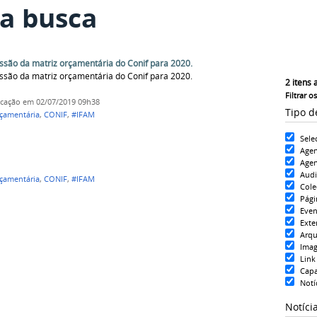
a busca
ssão da matriz orçamentária do Conif para 2020.
ssão da matriz orçamentária do Conif para 2020.
2
itens 
Filtrar o
icação
em 02/07/2019 09h38
Tipo d
rçamentária
,
CONIF
,
#IFAM
Sele
Age
Agen
Aud
rçamentária
,
CONIF
,
#IFAM
Cole
Pági
Even
Exte
Arqu
Ima
Link
Cap
Notí
Notíci