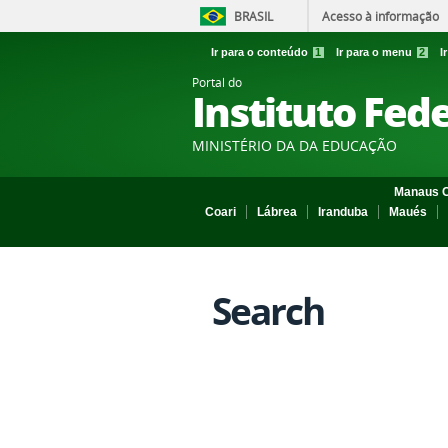
BRASIL
Acesso à informação
Ir para o conteúdo
1
Ir para o menu
2
I
Portal do
Instituto Fed
MINISTÉRIO DA DA EDUCAÇÃO
Manaus C
Coari
Lábrea
Iranduba
Maués
Search