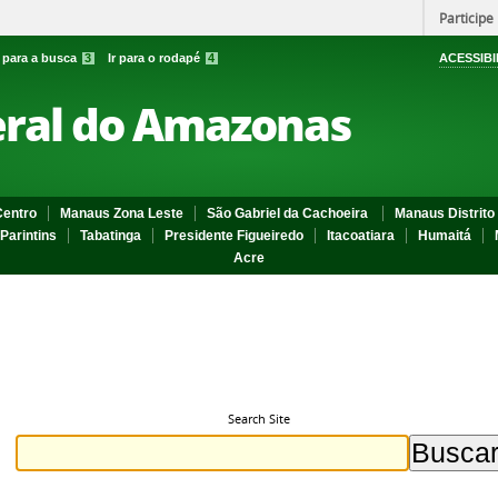
Participe
r para a busca
3
Ir para o rodapé
4
ACESSIBI
eral do Amazonas
entro
Manaus Zona Leste
São Gabriel da Cachoeira
Manaus Distrito 
Parintins
Tabatinga
Presidente Figueiredo
Itacoatiara
Humaitá
Acre
Search Site