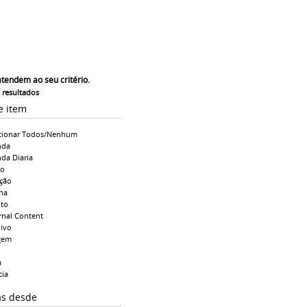
atendem ao seu critério.
s resultados
e item
cionar Todos/Nenhum
nda
da Diaria
io
ção
na
to
rnal Content
ivo
gem
a
cia
as desde