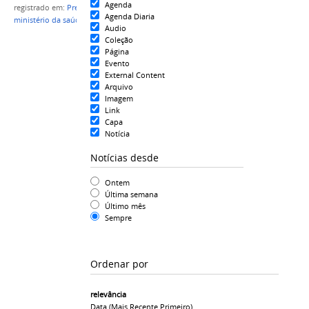
Agenda
registrado em:
Prevenção ao Suicídio
,
Suicídio
,
Agenda Diaria
ministério da saúde
Audio
Coleção
Página
Evento
External Content
Arquivo
Imagem
Link
Capa
Notícia
Notícias desde
Ontem
Última semana
Último mês
Sempre
Ordenar por
relevância
Data (mais Recente Primeiro)