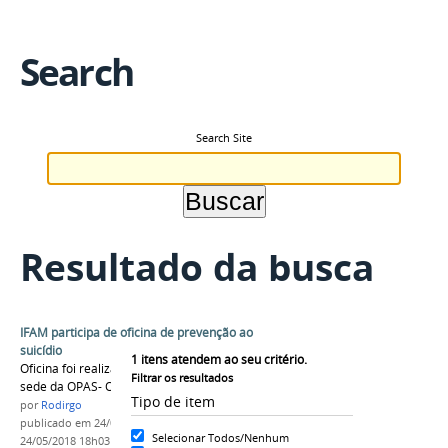
Search
Search Site
Resultado da busca
IFAM participa de oficina de prevenção ao
suicídio
1
itens atendem ao seu critério.
Oficina foi realizada pelo Ministério da Saúde na
Filtrar os resultados
sede da OPAS- OMS
Tipo de item
por
Rodirgo
publicado
em 24/05/2018
—
última modificação
em
Selecionar Todos/Nenhum
24/05/2018 18h03