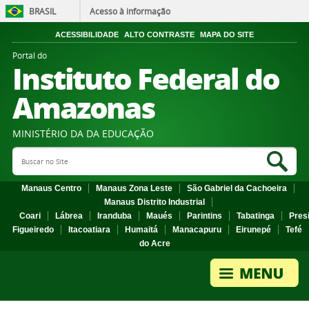
BRASIL
Acesso à informação
ACESSIBILIDADE
ALTO CONTRASTE
MAPA DO SITE
Portal do
Instituto Federal do
Amazonas
MINISTÉRIO DA DA EDUCAÇÃO
Search Site
Sea
Manaus Centro
Manaus Zona Leste
São Gabriel da Cachoeira
Manaus Distrito Industrial
Coari
Lábrea
Iranduba
Maués
Parintins
Tabatinga
Pres
Figueiredo
Itacoatiara
Humaitá
Manacapuru
Eirunepé
Tefé
do Acre