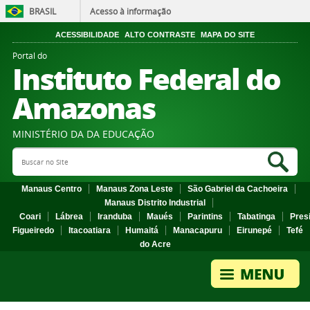
BRASIL
Acesso à informação
ACESSIBILIDADE
ALTO CONTRASTE
MAPA DO SITE
Portal do
Instituto Federal do
Amazonas
MINISTÉRIO DA DA EDUCAÇÃO
Search Site
Sea
Manaus Centro
Manaus Zona Leste
São Gabriel da Cachoeira
Manaus Distrito Industrial
Coari
Lábrea
Iranduba
Maués
Parintins
Tabatinga
Pres
Figueiredo
Itacoatiara
Humaitá
Manacapuru
Eirunepé
Tefé
do Acre