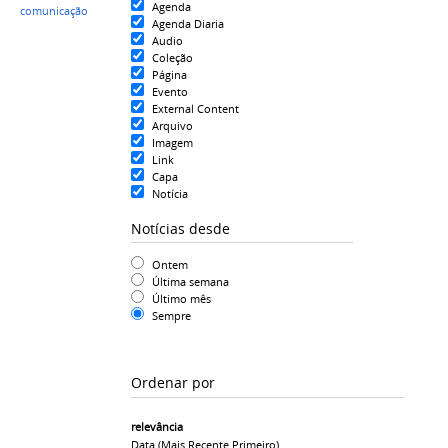
Agenda
comunicação
Agenda Diaria
Audio
Coleção
Página
Evento
External Content
Arquivo
Imagem
Link
Capa
Notícia
Notícias desde
Ontem
Última semana
Último mês
Sempre
Ordenar por
relevância
Data (mais Recente Primeiro)