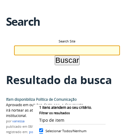
Search
Search Site
Resultado da busca
Ifam disponibiliza Política de Comunicação
Aprovado em outubro deste ano, o documento
1
itens atendem ao seu critério.
irá nortear as atividades de comunicação
Filtrar os resultados
institucional.
Tipo de item
por
vanessa
publicado
em 08/11/2019
Selecionar Todos/Nenhum
registrado em:
politica de comunicação
,