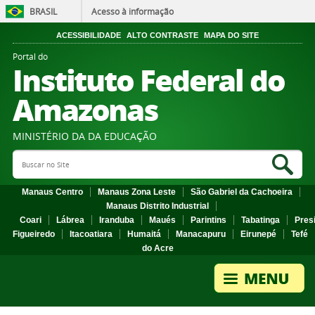
BRASIL
Acesso à informação
ACESSIBILIDADE
ALTO CONTRASTE
MAPA DO SITE
Portal do
Instituto Federal do
Amazonas
MINISTÉRIO DA DA EDUCAÇÃO
Search Site
Sea
Manaus Centro
Manaus Zona Leste
São Gabriel da Cachoeira
Manaus Distrito Industrial
Coari
Lábrea
Iranduba
Maués
Parintins
Tabatinga
Pres
Figueiredo
Itacoatiara
Humaitá
Manacapuru
Eirunepé
Tefé
do Acre