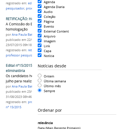
Agenda
registrado em:
edital nº18/2015
,
professor
Agenda Diaria
pesquisador
,
proen
,
homologação
Audio
Coleção
RETIFICAÇÃO: Homologação do edital nº18/2015
Página
A Comissão do Edital 18/2015 retifica
Evento
homologação
External Content
por
Ana Paula Batista
Arquivo
publicado
em 22/07/2015
—
última modificação
em
Imagem
23/07/2015 09h18
Link
registrado em:
retificação
,
edital nº18/2015
,
PROEN
,
Capa
professor pesquisador
Notícia
Notícias desde
Edital nº15/2015 - Orientações para 2ª fase
eliminatória
Os candidatos homologados tem até o dia 31 de
Ontem
julho para realizar capacitação online
Última semana
Último mês
por
Ana Paula Batista
Sempre
publicado
em 23/07/2015
—
última modificação
em
31/08/2023 08h46
registrado em:
professor pesquisador
,
PROEN
,
Edital
nº 15/2015
Ordenar por
relevância
Data (mais Recente Primeiro)