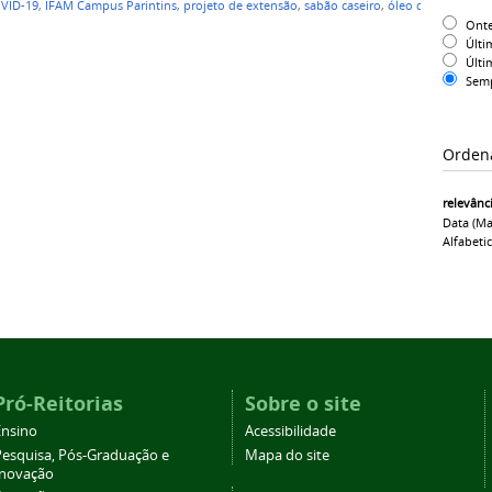
VID-19
,
IFAM Campus Parintins
,
projeto de extensão
,
sabão caseiro
,
óleo de
Ont
Últi
Últi
Sem
Orden
relevânc
Data (ma
Alfabeti
Pró-Reitorias
Sobre o site
Ensino
Acessibilidade
Pesquisa, Pós-Graduação e
Mapa do site
Inovação