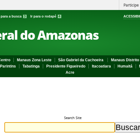
Participe
r para a busca
3
Ir para o rodapé
4
ACESSIBI
eral do Amazonas
entro
Manaus Zona Leste
São Gabriel da Cachoeira
Manaus Distrito 
Parintins
Tabatinga
Presidente Figueiredo
Itacoatiara
Humaitá
Acre
Search Site