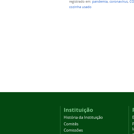
registrado em:
pandemia
,
coronavírus
,
CO
cozinha usado
Instituição
História da Instituição
Comitês
Comissões