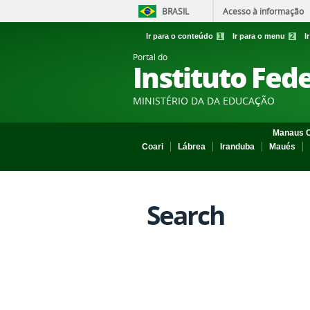
BRASIL
Acesso à informação
Ir para o conteúdo
1
Ir para o menu
2
I
Portal do
Instituto Fed
MINISTÉRIO DA DA EDUCAÇÃO
Manaus C
Coari
Lábrea
Iranduba
Maués
Search