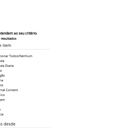
atendem ao seu critério.
s resultados
e item
cionar Todos/Nenhum
nda
da Diaria
io
ção
na
to
rnal Content
ivo
gem
a
cia
as desde