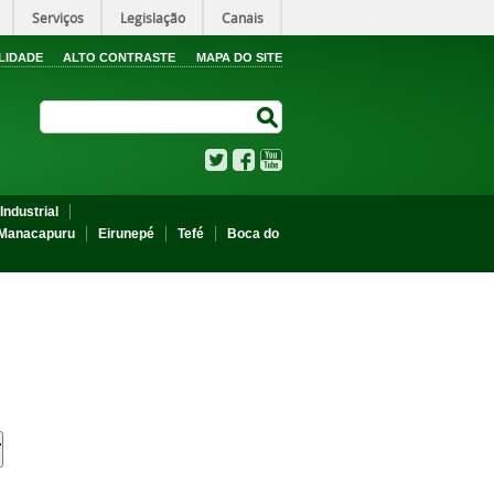
Serviços
Legislação
Canais
LIDADE
ALTO CONTRASTE
MAPA DO SITE
Search Site
Search Site
Twitter
Facebook
YouTube
Industrial
Manacapuru
Eirunepé
Tefé
Boca do