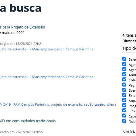
a busca
s para Projeto de Extensão
de maio de 2021
4
itens 
Filtrar o
icação
em 16/05/2021 22h21
Tipo d
ojeto de extensão
,
IF Mais empreendedor
,
Campus Parintins
Sele
Age
Agen
Aud
ojeto de extensão
,
IF Mais empreendedor
,
Campus Parintins
Cole
Pági
Even
Exte
Arqu
VID-19
,
IFAM Campus Parintins
,
projeto de extensão
,
sabão caseiro
,
óleo de
Ima
Link
Cap
VID em comunidades tradicionais
Notí
Notíci
icação
em 23/07/2020 12h55