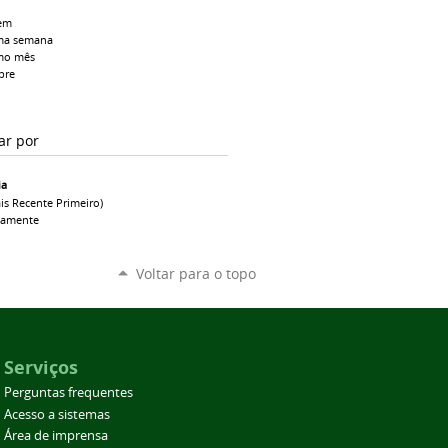
em
ma semana
mo mês
pre
ar por
ia
is Recente Primeiro)
camente
Voltar para o topo
Serviços
Perguntas frequentes
Acesso a sistemas
Área de imprensa