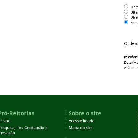
Ont
Últi
Últi
Sem
Orden
relevânc
Data (ma
Alfabeti
Pró-Reitorias
Sobre o site
Ensino
Acessibilidade
Pesquisa, Pós-Graduação e
Mapa do site
Inovação