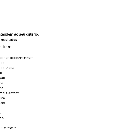
atendem ao seu critério.
s resultados
e item
cionar Todos/Nenhum
nda
da Diaria
io
ção
na
to
rnal Content
ivo
gem
a
cia
as desde