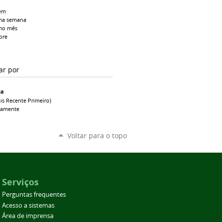
em
ma semana
mo mês
pre
ar por
ia
is Recente Primeiro)
camente
Voltar para o topo
Serviços
Perguntas frequentes
Acesso a sistemas
Área de imprensa