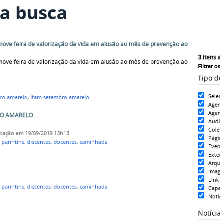
a busca
ve feira de valorização da vida em alusão ao mês de prevenção ao
3
itens 
ve feira de valorização da vida em alusão ao mês de prevenção ao
Filtrar o
Tipo d
Sele
ro amarelo
,
ifam setembro amarelo
Age
Agen
BRO AMARELO
Aud
Cole
icação
em 19/09/2019 13h13
Pági
parintins
,
discentes
,
docentes
,
caminhada
Even
Exte
Arqu
Ima
Link
parintins
,
discentes
,
docentes
,
caminhada
Cap
Notí
Notíci