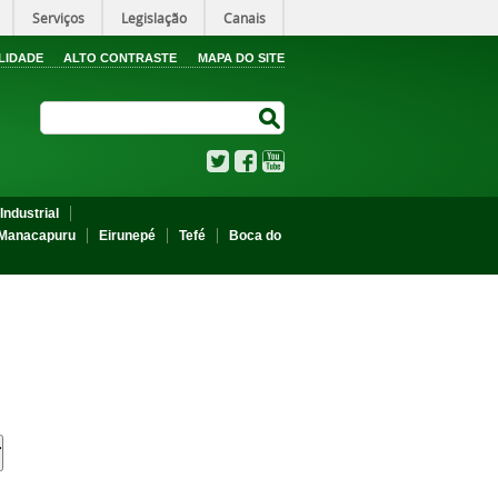
Serviços
Legislação
Canais
LIDADE
ALTO CONTRASTE
MAPA DO SITE
Search Site
Search Site
Twitter
Facebook
YouTube
Industrial
Manacapuru
Eirunepé
Tefé
Boca do