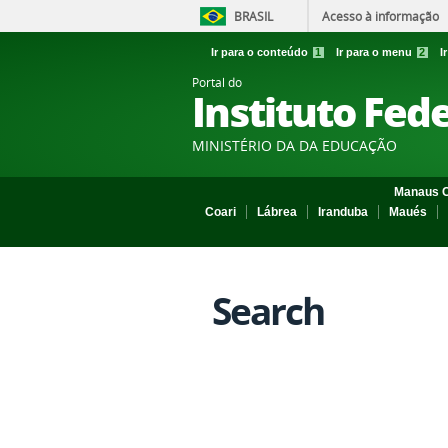
BRASIL
Acesso à informação
Ir para o conteúdo
1
Ir para o menu
2
I
Portal do
Instituto Fed
MINISTÉRIO DA DA EDUCAÇÃO
Manaus C
Coari
Lábrea
Iranduba
Maués
Search