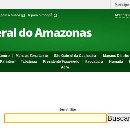
Participe
r para a busca
3
Ir para o rodapé
4
ACESSIBI
eral do Amazonas
entro
Manaus Zona Leste
São Gabriel da Cachoeira
Manaus Distrito 
Parintins
Tabatinga
Presidente Figueiredo
Itacoatiara
Humaitá
Acre
Search Site