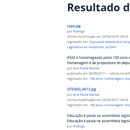
Resultado d
capa.jpg
por
Rodirgo
última modificação
em 24/04/2019 19h25
registrado em:
Deputada Alessandra Cam
Legislativa do Amazonas
,
ALEAM
IFAM é homenageado pelos 108 anos e
Homenagem é de propositura do deput
por
Ana Paula Batista
publicado
em 26/09/2017
—
última modif
registrado em:
108 anos
,
homenagem
,
Ass
SITEIMG_4613.jpg
por
Ana Paula Batista
última modificação
em 26/09/2017 16h04
registrado em:
108 anos
,
homenagem
,
Ass
Educação é pauta na assembleia legis
Educação é pauta na assembleia legis
por
Rodirgo