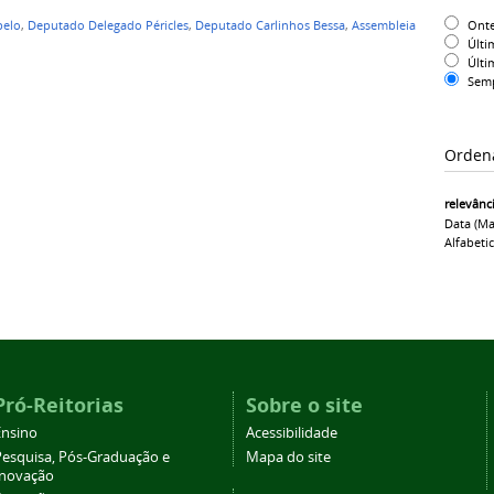
Ont
pelo
,
Deputado Delegado Péricles
,
Deputado Carlinhos Bessa
,
Assembleia
Últi
Últi
Sem
Orden
relevânc
Data (ma
Alfabeti
Pró-Reitorias
Sobre o site
Ensino
Acessibilidade
Pesquisa, Pós-Graduação e
Mapa do site
Inovação