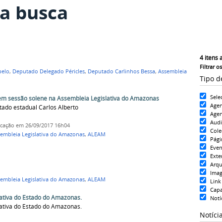
a busca
4
itens 
Filtrar o
pelo
,
Deputado Delegado Péricles
,
Deputado Carlinhos Bessa
,
Assembleia
Tipo d
Sele
m sessão solene na Assembleia Legislativa do Amazonas
Age
ado estadual Carlos Alberto
Agen
Aud
icação
em 26/09/2017 16h04
Cole
embleia Legislativa do Amazonas
,
ALEAM
Pági
Even
Exte
Arqu
Ima
embleia Legislativa do Amazonas
,
ALEAM
Link
Cap
lativa do Estado do Amazonas.
Notí
lativa do Estado do Amazonas.
Notíci