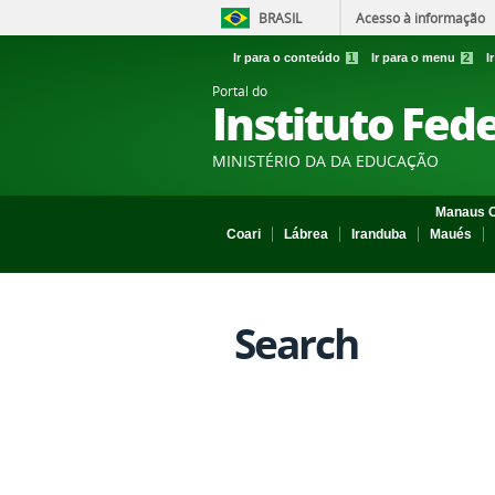
BRASIL
Acesso à informação
Ir para o conteúdo
1
Ir para o menu
2
I
Portal do
Instituto Fed
MINISTÉRIO DA DA EDUCAÇÃO
Manaus C
Coari
Lábrea
Iranduba
Maués
Search