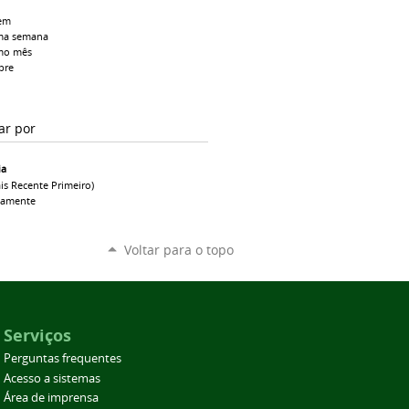
em
ma semana
mo mês
pre
ar por
ia
is Recente Primeiro)
camente
Voltar para o topo
Serviços
Perguntas frequentes
Acesso a sistemas
Área de imprensa