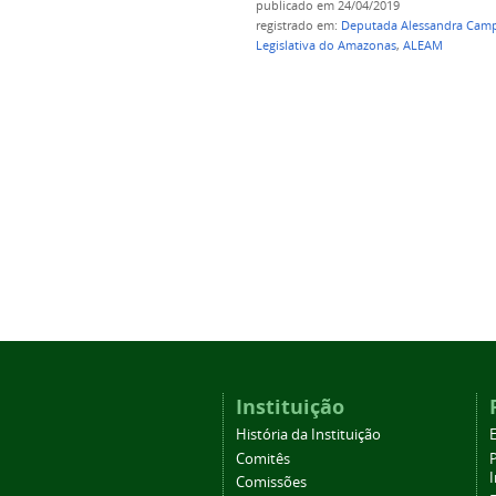
publicado
em 24/04/2019
registrado em:
Deputada Alessandra Cam
Legislativa do Amazonas
,
ALEAM
Instituição
História da Instituição
Comitês
Comissões