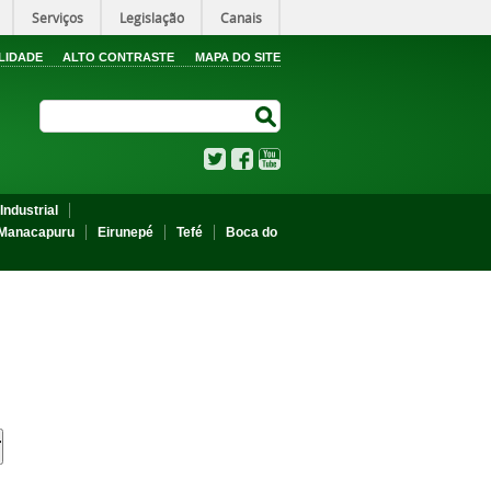
Serviços
Legislação
Canais
LIDADE
ALTO CONTRASTE
MAPA DO SITE
Search Site
Search Site
Twitter
Facebook
YouTube
Industrial
Manacapuru
Eirunepé
Tefé
Boca do