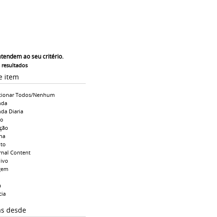
atendem ao seu critério.
s resultados
e item
cionar Todos/Nenhum
nda
da Diaria
io
ção
na
to
rnal Content
ivo
gem
a
cia
as desde